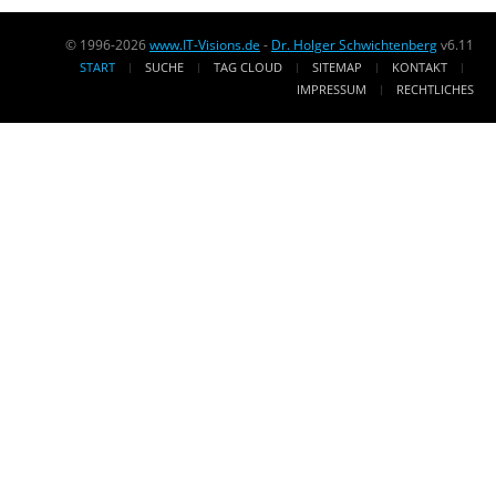
© 1996-2026
www.IT-Visions.de
-
Dr. Holger Schwichtenberg
v6.11
START
SUCHE
TAG CLOUD
SITEMAP
KONTAKT
IMPRESSUM
RECHTLICHES