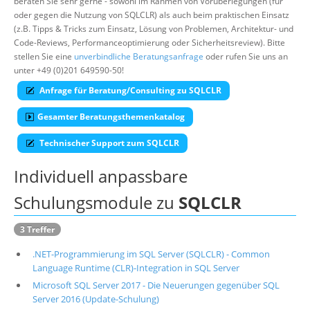
beraten Sie sehr gerne - sowohl im Rahmen von Vorüberlegungen (für
oder gegen die Nutzung von SQLCLR) als auch beim praktischen Einsatz
Über uns
(z.B. Tipps & Tricks zum Einsatz, Lösung von Problemen, Architektur- und
Suche
Code-Reviews, Performanceoptimierung oder Sicherheitsreview). Bitte
stellen Sie eine
unverbindliche Beratungsanfrage
oder rufen Sie uns an
unter +49 (0)201 649590-50!
Anfrage für Beratung/Consulting zu SQLCLR
Gesamter Beratungsthemenkatalog
Technischer Support zum SQLCLR
Individuell anpassbare
Schulungsmodule zu
SQLCLR
3 Treffer
.NET-Programmierung im SQL Server (SQLCLR) - Common
Language Runtime (CLR)-Integration in SQL Server
Microsoft SQL Server 2017 - Die Neuerungen gegenüber SQL
Server 2016 (Update-Schulung)