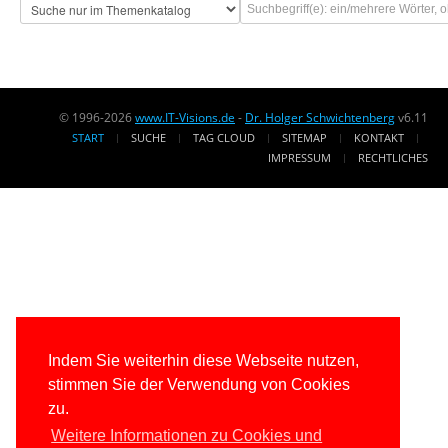
© 1996-2026
www.IT-Visions.de
-
Dr. Holger Schwichtenberg
v6.11
START
SUCHE
TAG CLOUD
SITEMAP
KONTAKT
IMPRESSUM
RECHTLICHES
Indem Sie weiterhin diese Webseite nutzen,
stimmen Sie der Verwendung von Cookies
zu.
Weitere Informationen zu Cookies und