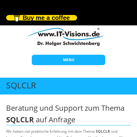
Buy me a coffee
MENU
Start
SQLCLR
Themen
Beratung
Beratung und Support zum Thema
Individuelle Schulungen
SQLCLR
auf Anfrage
Offene Seminare
Wir haben viel praktische Erfahrung mit dem Thema
SQLCLR
und
Wissen