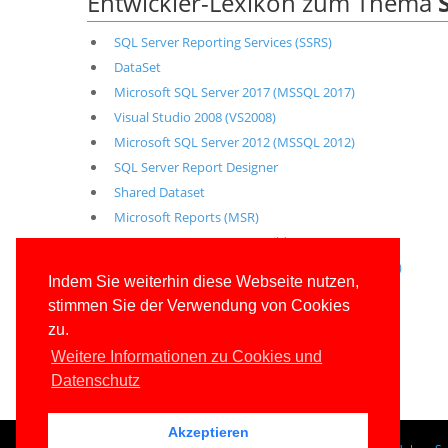
Entwickler-Lexikon zum Thema
SQL Server Reporting Services (SSRS)
DataSet
Microsoft SQL Server 2017 (MSSQL 2017)
Visual Studio 2008 (VS2008)
Microsoft SQL Server 2012 (MSSQL 2012)
SQL Server Report Designer
Shared Dataset
Microsoft Reports (MSR)
SQL Server 2005 Report Builder
Business Intelligence Development Studio (BIDS)
Indem Sie weiterhin diese Webseite nutzen,
Report Definition Language (RDL)
stimmen Sie der Verwendung von Cookies
Microsoft SQL Server 2008 (MSSQL 2008)
zu.
Entwicklerlexikon
Weitere Informationen zu Cookies und
Datenschutz
Akzeptieren