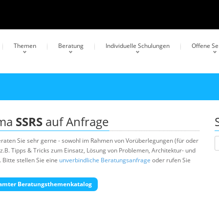
Themen
Beratung
Individuelle Schulungen
Offene S
ema
SSRS
auf Anfrage
raten Sie sehr gerne - sowohl im Rahmen von Vorüberlegungen (für oder
z.B. Tipps & Tricks zum Einsatz, Lösung von Problemen, Architektur- und
Bitte stellen Sie eine
unverbindliche Beratungsanfrage
oder rufen Sie
amter Beratungsthemenkatalog