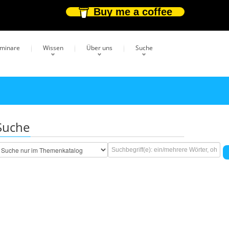
Buy me a coffee
eminare
Wissen
Über uns
Suche
Suche