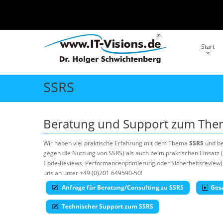
Start
SSRS
Beratung und Support zum Th
Wir haben viel praktische Erfahrung mit dem Thema
SSRS
und be
gegen die Nutzung von SSRS) als auch beim praktischen Einsatz (
Code-Reviews, Performanceoptimierung oder Sicherheitsreview). 
uns an unter +49 (0)201 649590-50!
Anfrage für Beratung/Consulting zu SSRS
Ges
Technischer Support zum SSRS