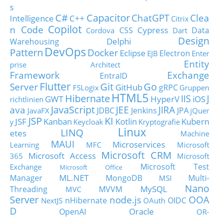
s
C#
Capacitor
ChatGPT
Clea
Intelligence
C++
Citrix
Copilot
n Code
Cypress
CSS
Data
Cordova
Dart
Design
Delphi
Warehousing
DevOps
Pattern
Docker
Eclipse
Electron
EJB
Enter
Entity
prise Architect
Framework
Exchange
EntraID
Flutter
Git
Go
Server
GitHub
gRPC
FSLogix
Gruppen
HTML5
Hibernate
IIS
J
GWT
HyperV
iOS
richtlinien
JavaScript
ava
JEE
JIRA
JDBC
Jenkins
JPA
JavaFX
jQuer
JSP
KI
JSF
Kanban
Kotlin
Kubern
y
Keycloak
Kryptografie
Linux
LINQ
etes
Machine
MAUI
Microservices
Learning
MFC
Microsoft
Microsoft CRM
Microsoft Access
365
Microsoft
Microsoft Test
Exchange
Microsoft Office
ML.NET
Manager
MongoDB
Multi-
MSI
Nano
MySQL
Threading
MVVM
MVC
Server
node.js
OOA
nHibernate
OIDC
NextJS
OAuth
D
Oracle
OpenAI
OR-