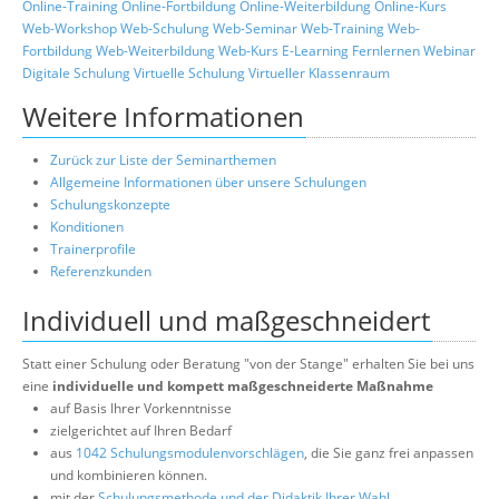
Online-Training
Online-Fortbildung
Online-Weiterbildung
Online-Kurs
Web-Workshop
Web-Schulung
Web-Seminar
Web-Training
Web-
Fortbildung
Web-Weiterbildung
Web-Kurs
E-Learning
Fernlernen
Webinar
Digitale Schulung
Virtuelle Schulung
Virtueller Klassenraum
Weitere Informationen
Zurück zur Liste der Seminarthemen
Allgemeine Informationen über unsere Schulungen
Schulungskonzepte
Konditionen
Trainerprofile
Referenzkunden
Individuell und maßgeschneidert
Statt einer Schulung oder Beratung "von der Stange" erhalten Sie bei uns
eine
individuelle und kompett maßgeschneiderte Maßnahme
auf Basis Ihrer Vorkenntnisse
zielgerichtet auf Ihren Bedarf
aus
1042 Schulungsmodulenvorschlägen
, die Sie ganz frei anpassen
und kombinieren können.
mit der
Schulungsmethode und der Didaktik Ihrer Wahl