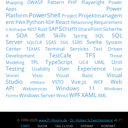
Pattern
Playwright
OWASP
PHP
Power
Mapping
Power
Apps
PowerShell
Platform
Projektmanagem
Project
ent
Python
React
PWA
RDP
Requirement
Refactoring
Scrum
SAP
Sicherhe
s
Rust
SharePoint
REST
ReSharper
SOA
SQL
Soft Skills
it
SQL
Spring
Server
Svelte
System
SSAS
SSRS
SQLCLR
SSIS
Center
Terminal Services
Test Driven
TEAMS
TFS
TestCafe
Development
Threat
TypeScript
Unit
TPL
UML
UC4
Modeling
Testing
User Experience
Usability
User
Visual
Visio
Visual Basic
Stories
Studio
Vue.js
Web
VSTO
WCF
VMWare
API
Windows 11
Webservices
Windows
XAML
WPF
Windows Server
XML
Forms
WinUI
© 1996-2026
www.IT-Visions.de
-
Dr. Holger Schwichtenberg
v6.11
START
SUCHE
TAG CLOUD
SITEMAP
KONTAKT