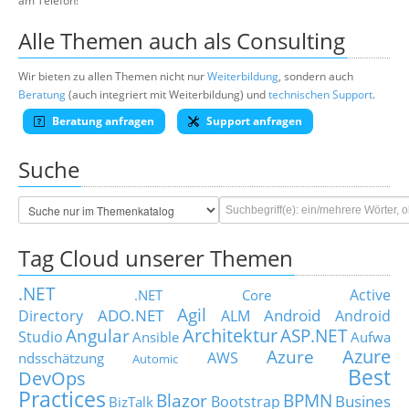
am Telefon!
Alle Themen auch als Consulting
Wir bieten zu allen Themen nicht nur
Weiterbildung
, sondern auch
Beratung
(auch integriert mit Weiterbildung) und
technischen Support
.
Beratung anfragen
Support anfragen
Suche
Tag Cloud unserer Themen
.NET
Active
.NET Core
Agil
ADO.NET
Android
Directory
ALM
Android
Architektur
Angular
ASP.NET
Studio
Ansible
Aufwa
Azure
Azure
AWS
ndsschätzung
Automic
Best
DevOps
Practices
Blazor
BPMN
Busines
Bootstrap
BizTalk