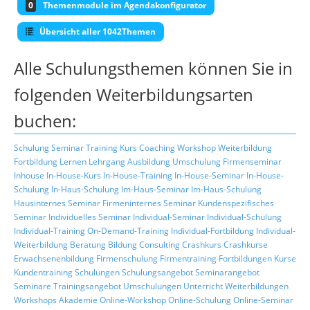
0
Themenmodule im Agendakonfigurator
Übersicht aller 1042Themen
Alle Schulungsthemen können Sie in
folgenden Weiterbildungsarten
buchen:
Schulung
Seminar
Training
Kurs
Coaching
Workshop
Weiterbildung
Fortbildung
Lernen
Lehrgang
Ausbildung
Umschulung
Firmenseminar
Inhouse
In-House-Kurs
In-House-Training
In-House-Seminar
In-House-
Schulung
In-Haus-Schulung
Im-Haus-Seminar
Im-Haus-Schulung
Hausinternes Seminar
Firmeninternes Seminar
Kundenspezifisches
Seminar
Individuelles Seminar
Individual-Seminar
Individual-Schulung
Individual-Training
On-Demand-Training
Individual-Fortbildung
Individual-
Weiterbildung
Beratung
Bildung
Consulting
Crashkurs
Crashkurse
Erwachsenenbildung
Firmenschulung
Firmentraining
Fortbildungen
Kurse
Kundentraining
Schulungen
Schulungsangebot
Seminarangebot
Seminare
Trainingsangebot
Umschulungen
Unterricht
Weiterbildungen
Workshops
Akademie
Online-Workshop
Online-Schulung
Online-Seminar