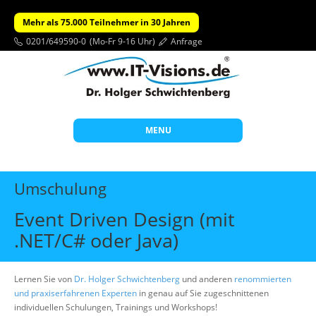
Mehr als 75.000 Teilnehmer in 30 Jahren
0201/649590-0
(Mo-Fr 9-16 Uhr)
Anfrage
MENU
Start
Umschulung
Themen
Event Driven Design (mit
Beratung
.NET/C# oder Java)
Individuelle Schulungen
Offene Seminare
Lernen Sie von
Dr. Holger Schwichtenberg
und anderen
renommierten
und praxiserfahrenen Experten
in genau auf Sie zugeschnittenen
Wissen
individuellen Schulungen, Trainings und Workshops!