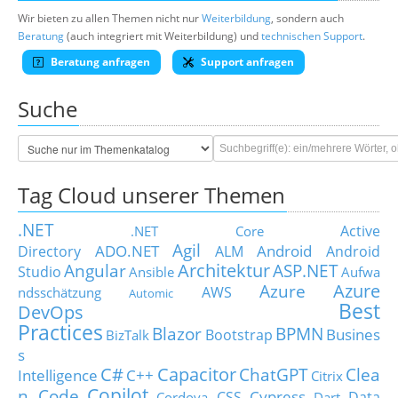
Wir bieten zu allen Themen nicht nur
Weiterbildung
, sondern auch
Beratung
(auch integriert mit Weiterbildung) und
technischen Support
.
Beratung anfragen
Support anfragen
Suche
Tag Cloud unserer Themen
.NET
Active
.NET Core
Agil
ADO.NET
Android
Directory
ALM
Android
Architektur
Angular
ASP.NET
Studio
Ansible
Aufwa
Azure
Azure
AWS
ndsschätzung
Automic
Best
DevOps
Practices
Blazor
BPMN
Busines
Bootstrap
BizTalk
s
C#
Capacitor
ChatGPT
Clea
Intelligence
C++
Citrix
Copilot
n Code
Cypress
CSS
Data
Cordova
Dart