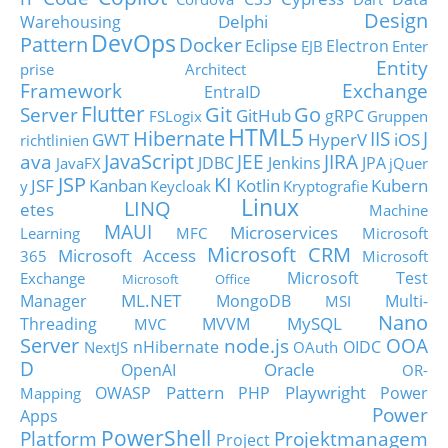
Design
Delphi
Warehousing
DevOps
Pattern
Docker
Eclipse
Electron
EJB
Enter
Entity
prise Architect
Framework
Exchange
EntraID
Flutter
Git
Go
Server
GitHub
gRPC
FSLogix
Gruppen
HTML5
Hibernate
IIS
J
GWT
HyperV
iOS
richtlinien
JavaScript
ava
JEE
JIRA
JDBC
Jenkins
JPA
JavaFX
jQuer
JSP
KI
JSF
Kanban
Kotlin
Kubern
y
Keycloak
Kryptografie
Linux
LINQ
etes
Machine
MAUI
Microservices
Learning
MFC
Microsoft
Microsoft CRM
Microsoft Access
365
Microsoft
Microsoft Test
Exchange
Microsoft Office
ML.NET
Manager
MongoDB
Multi-
MSI
Nano
MySQL
Threading
MVVM
MVC
Server
node.js
OOA
nHibernate
OIDC
NextJS
OAuth
D
Oracle
OpenAI
OR-
Pattern
Playwright
OWASP
PHP
Power
Mapping
Power
Apps
PowerShell
Platform
Projektmanagem
Project