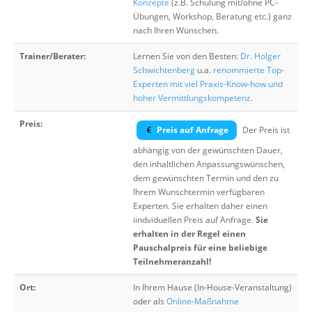
Konzepte
(z.B. Schulung mit/ohne PC-
Übungen, Workshop, Beratung etc.) ganz
nach Ihren Wünschen.
Trainer/Berater:
Lernen Sie von den Besten:
Dr. Holger
Schwichtenberg
u.a.
renommierte Top-
Experten mit viel Praxis-Know-how und
hoher Vermittlungskompetenz
.
Preis:
Preis auf Anfrage
Der Preis ist
abhängig von der gewünschten Dauer,
den inhaltlichen Anpassungswünschen,
dem gewünschten Termin und den zu
Ihrem Wunschtermin verfügbaren
Experten. Sie erhalten daher einen
iindviduellen Preis auf Anfrage.
Sie
erhalten in der Regel einen
Pauschalpreis für eine beliebige
Teilnehmeranzahl!
Ort:
In Ihrem Hause (In-House-Veranstaltung)
oder als
Online-Maßnahme