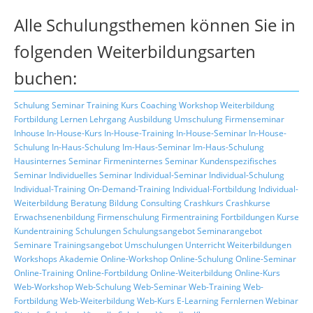
Alle Schulungsthemen können Sie in
folgenden Weiterbildungsarten
buchen:
Schulung
Seminar
Training
Kurs
Coaching
Workshop
Weiterbildung
Fortbildung
Lernen
Lehrgang
Ausbildung
Umschulung
Firmenseminar
Inhouse
In-House-Kurs
In-House-Training
In-House-Seminar
In-House-
Schulung
In-Haus-Schulung
Im-Haus-Seminar
Im-Haus-Schulung
Hausinternes Seminar
Firmeninternes Seminar
Kundenspezifisches
Seminar
Individuelles Seminar
Individual-Seminar
Individual-Schulung
Individual-Training
On-Demand-Training
Individual-Fortbildung
Individual-
Weiterbildung
Beratung
Bildung
Consulting
Crashkurs
Crashkurse
Erwachsenenbildung
Firmenschulung
Firmentraining
Fortbildungen
Kurse
Kundentraining
Schulungen
Schulungsangebot
Seminarangebot
Seminare
Trainingsangebot
Umschulungen
Unterricht
Weiterbildungen
Workshops
Akademie
Online-Workshop
Online-Schulung
Online-Seminar
Online-Training
Online-Fortbildung
Online-Weiterbildung
Online-Kurs
Web-Workshop
Web-Schulung
Web-Seminar
Web-Training
Web-
Fortbildung
Web-Weiterbildung
Web-Kurs
E-Learning
Fernlernen
Webinar