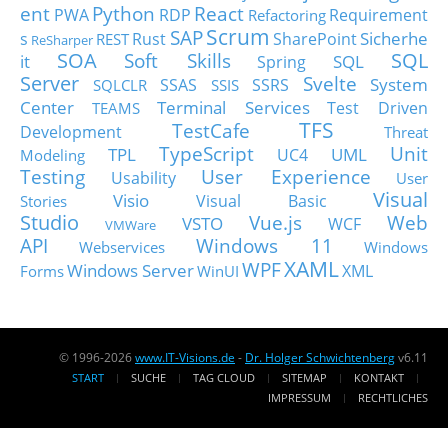
ent
Python
React
PWA
RDP
Requirement
Refactoring
Scrum
SAP
Sicherhe
s
Rust
SharePoint
REST
ReSharper
SOA
SQL
Soft Skills
it
SQL
Spring
Server
Svelte
System
SSAS
SSRS
SQLCLR
SSIS
Center
Terminal Services
Test Driven
TEAMS
TFS
TestCafe
Development
Threat
TypeScript
Unit
TPL
UML
UC4
Modeling
Testing
User Experience
Usability
User
Visual
Visio
Visual Basic
Stories
Studio
Vue.js
Web
VSTO
WCF
VMWare
API
Windows 11
Webservices
Windows
XAML
WPF
Windows Server
XML
Forms
WinUI
© 1996-2026
www.IT-Visions.de
-
Dr. Holger Schwichtenberg
v6.11
START
SUCHE
TAG CLOUD
SITEMAP
KONTAKT
IMPRESSUM
RECHTLICHES