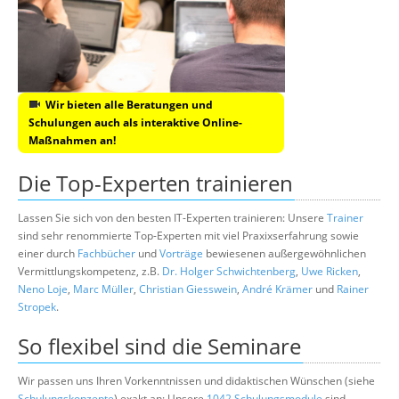
Wir bieten alle Beratungen und
Schulungen auch als interaktive Online-
Maßnahmen an!
Die Top-Experten trainieren
Lassen Sie sich von den besten IT-Experten trainieren: Unsere
Trainer
sind sehr renommierte Top-Experten mit viel Praxixserfahrung sowie
einer durch
Fachbücher
und
Vorträge
bewiesenen außergewöhnlichen
Vermittlungskompetenz, z.B.
Dr. Holger Schwichtenberg
,
Uwe Ricken
,
Neno Loje
,
Marc Müller
,
Christian Giesswein
,
André Krämer
und
Rainer
Stropek
.
So flexibel sind die Seminare
Wir passen uns Ihren Vorkenntnissen und didaktischen Wünschen (siehe
Schulungskonzepte
) exakt an: Unsere
1042 Schulungsmodule
sind