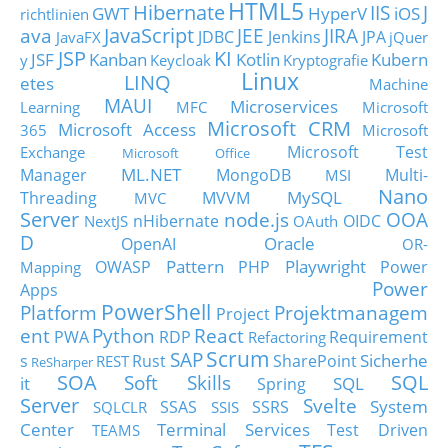
HTML5
Hibernate
IIS
J
GWT
HyperV
iOS
richtlinien
JavaScript
ava
JEE
JIRA
JDBC
Jenkins
JPA
JavaFX
jQuer
JSP
KI
JSF
Kanban
Kotlin
Kubern
y
Keycloak
Kryptografie
Linux
LINQ
etes
Machine
MAUI
Microservices
Learning
MFC
Microsoft
Microsoft CRM
Microsoft Access
365
Microsoft
Microsoft Test
Exchange
Microsoft Office
ML.NET
Manager
MongoDB
Multi-
MSI
Nano
MySQL
Threading
MVVM
MVC
Server
node.js
OOA
nHibernate
OIDC
NextJS
OAuth
D
Oracle
OpenAI
OR-
Pattern
Playwright
OWASP
PHP
Power
Mapping
Power
Apps
PowerShell
Platform
Projektmanagem
Project
ent
Python
React
PWA
RDP
Requirement
Refactoring
Scrum
SAP
Sicherhe
s
Rust
SharePoint
REST
ReSharper
SOA
SQL
Soft Skills
it
SQL
Spring
Server
Svelte
System
SSAS
SSRS
SQLCLR
SSIS
Center
Terminal Services
Test Driven
TEAMS