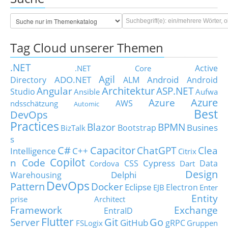
Tag Cloud unserer Themen
.NET
Active
.NET Core
Agil
ADO.NET
Android
Directory
ALM
Android
Architektur
Angular
ASP.NET
Studio
Ansible
Aufwa
Azure
Azure
AWS
ndsschätzung
Automic
Best
DevOps
Practices
Blazor
BPMN
Busines
Bootstrap
BizTalk
s
C#
Capacitor
ChatGPT
Clea
Intelligence
C++
Citrix
Copilot
n Code
Cypress
CSS
Data
Cordova
Dart
Design
Delphi
Warehousing
DevOps
Pattern
Docker
Eclipse
Electron
EJB
Enter
Entity
prise Architect
Framework
Exchange
EntraID
Flutter
Git
Go
Server
GitHub
gRPC
FSLogix
Gruppen