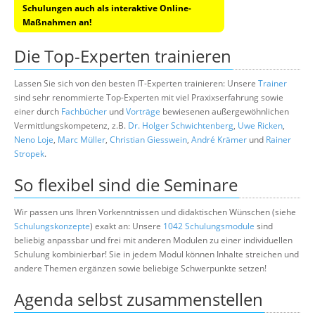
Schulungen auch als interaktive Online-
Maßnahmen an!
Die Top-Experten trainieren
Lassen Sie sich von den besten IT-Experten trainieren: Unsere
Trainer
sind sehr renommierte Top-Experten mit viel Praxixserfahrung sowie
einer durch
Fachbücher
und
Vorträge
bewiesenen außergewöhnlichen
Vermittlungskompetenz, z.B.
Dr. Holger Schwichtenberg
,
Uwe Ricken
,
Neno Loje
,
Marc Müller
,
Christian Giesswein
,
André Krämer
und
Rainer
Stropek
.
So flexibel sind die Seminare
Wir passen uns Ihren Vorkenntnissen und didaktischen Wünschen (siehe
Schulungskonzepte
) exakt an: Unsere
1042 Schulungsmodule
sind
beliebig anpassbar und frei mit anderen Modulen zu einer individuellen
Schulung kombinierbar! Sie in jedem Modul können Inhalte streichen und
andere Themen ergänzen sowie beliebige Schwerpunkte setzen!
Agenda selbst zusammenstellen