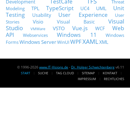
TFS
TestCafe
Development
Threat
TypeScript
Unit
TPL
UML
UC4
Modeling
Testing
User Experience
Usability
User
Visual
Visio
Visual Basic
Stories
Studio
Vue.js
Web
VSTO
WCF
VMWare
API
Windows 11
Webservices
Windows
XAML
WPF
Windows Server
XML
Forms
WinUI
© 1996-2026
www.IT-Visions.de
-
Dr. Holger Schwichtenberg
v6.11
START
SUCHE
TAG CLOUD
SITEMAP
KONTAKT
IMPRESSUM
RECHTLICHES