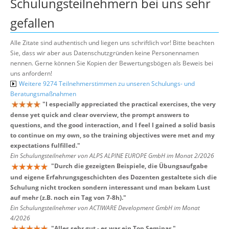
Schulungsteilnehmern bei uns sehr
gefallen
Alle Zitate sind authentisch und liegen uns schriftlich vor! Bitte beachten
Sie, dass wir aber aus Datenschutzgründen keine Personennamen
nennen. Gerne können Sie Kopien der Bewertungsbögen als Beweis bei
uns anfordern!
Weitere 9274 Teilnehmerstimmen zu unseren Schulungs- und
Beratungsmaßnahmen
"
I especially appreciated the practical exercises, the very
dense yet quick and clear overview, the prompt answers to
questions, and the good interaction, and I feel I gained a solid basis
to continue on my own, so the training objectives were met and my
expectations fulfilled.
"
Ein Schulungsteilnehmer von ALPS ALPINE EUROPE GmbH im Monat 2/2026
"
Durch die gezeigten Beispiele, die Übungsaufgabe
und eigene Erfahrungsgeschichten des Dozenten gestaltete sich die
Schulung nicht trocken sondern interessant und man bekam Lust
auf mehr (z.B. noch ein Tag von 7-8h).
"
Ein Schulungsteilnehmer von ACTIWARE Development GmbH im Monat
4/2026
"
Alles sehr gut - es war ein Top Seminar.
"