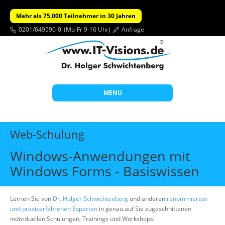
Mehr als 75.000 Teilnehmer in 30 Jahren
0201/649590-0
(Mo-Fr 9-16 Uhr)
Anfrage
MENU
Start
Web-Schulung
Themen
Windows-Anwendungen mit
Beratung
Windows Forms - Basiswissen
Individuelle Schulungen
Offene Seminare
Lernen Sie von
Dr. Holger Schwichtenberg
und anderen
renommierten
und praxiserfahrenen Experten
in genau auf Sie zugeschnittenen
Wissen
individuellen Schulungen, Trainings und Workshops!