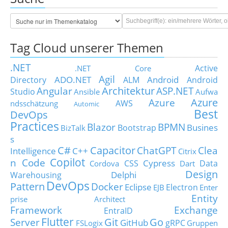
Tag Cloud unserer Themen
.NET
Active
.NET Core
Agil
ADO.NET
Android
Directory
ALM
Android
Architektur
Angular
ASP.NET
Studio
Ansible
Aufwa
Azure
Azure
AWS
ndsschätzung
Automic
Best
DevOps
Practices
Blazor
BPMN
Busines
Bootstrap
BizTalk
s
C#
Capacitor
ChatGPT
Clea
Intelligence
C++
Citrix
Copilot
n Code
Cypress
CSS
Data
Cordova
Dart
Design
Delphi
Warehousing
DevOps
Pattern
Docker
Eclipse
Electron
EJB
Enter
Entity
prise Architect
Framework
Exchange
EntraID
Flutter
Git
Go
Server
GitHub
gRPC
FSLogix
Gruppen