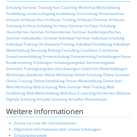
Schulung
Seminar
Training
Kurs
Coaching
Workshop
Weiterbildung
Fortbildung
Lernen
Lehrgang
Ausbildung
Umschulung
Firmenseminar
Inhouse
In-House-Kurs
In-House-Training
In-House-Seminar
In-House-
Schulung
In-Haus-Schulung
Im-Haus-Seminar
Im-Haus-Schulung
Hausinternes Seminar
Firmeninternes Seminar
Kundenspezifisches
Seminar
Individuelles Seminar
Individual-Seminar
Individual-Schulung
Individual-Training
On-Demand-Training
Individual-Fortbildung
Individual-
Weiterbildung
Beratung
Bildung
Consulting
Crashkurs
Crashkurse
Erwachsenenbildung
Firmenschulung
Firmentraining
Fortbildungen
Kurse
Kundentraining
Schulungen
Schulungsangebot
Seminarangebot
Seminare
Trainingsangebot
Umschulungen
Unterricht
Weiterbildungen
Workshops
Akademie
Online-Workshop
Online-Schulung
Online-Seminar
Online-Training
Online-Fortbildung
Online-Weiterbildung
Online-Kurs
Web-Workshop
Web-Schulung
Web-Seminar
Web-Training
Web-
Fortbildung
Web-Weiterbildung
Web-Kurs
E-Learning
Fernlernen
Webinar
Digitale Schulung
Virtuelle Schulung
Virtueller Klassenraum
Weitere Informationen
Zurück zur Liste der Seminarthemen
Allgemeine Informationen über unsere Schulungen
Schulungskonzepte