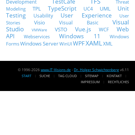
TFS
TestCafe
Development
Threat
TypeScript
Unit
TPL
UML
UC4
Modeling
Testing
User Experience
Usability
User
Visual
Visio
Visual Basic
Stories
Studio
Vue.js
Web
VSTO
WCF
VMWare
API
Windows 11
Webservices
Windows
XAML
WPF
Windows Server
XML
Forms
WinUI
© 1996-2026
www.IT-Visions.de
-
Dr. Holger Schwichtenberg
v6.11
START
SUCHE
TAG CLOUD
SITEMAP
KONTAKT
IMPRESSUM
RECHTLICHES