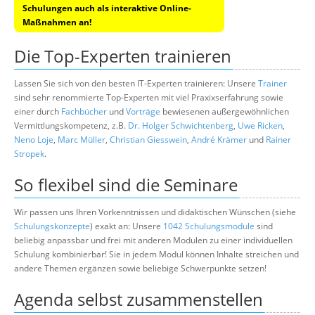
Schulungen auch als interaktive Online-
Maßnahmen an!
Die Top-Experten trainieren
Lassen Sie sich von den besten IT-Experten trainieren: Unsere
Trainer
sind sehr renommierte Top-Experten mit viel Praxixserfahrung sowie
einer durch
Fachbücher
und
Vorträge
bewiesenen außergewöhnlichen
Vermittlungskompetenz, z.B.
Dr. Holger Schwichtenberg
,
Uwe Ricken
,
Neno Loje
,
Marc Müller
,
Christian Giesswein
,
André Krämer
und
Rainer
Stropek
.
So flexibel sind die Seminare
Wir passen uns Ihren Vorkenntnissen und didaktischen Wünschen (siehe
Schulungskonzepte
) exakt an: Unsere
1042 Schulungsmodule
sind
beliebig anpassbar und frei mit anderen Modulen zu einer individuellen
Schulung kombinierbar! Sie in jedem Modul können Inhalte streichen und
andere Themen ergänzen sowie beliebige Schwerpunkte setzen!
Agenda selbst zusammenstellen