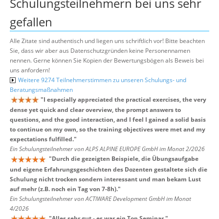
Schulungsteilnehmern bei uns sehr
gefallen
Alle Zitate sind authentisch und liegen uns schriftlich vor! Bitte beachten
Sie, dass wir aber aus Datenschutzgründen keine Personennamen
nennen. Gerne können Sie Kopien der Bewertungsbögen als Beweis bei
uns anfordern!
Weitere 9274 Teilnehmerstimmen zu unseren Schulungs- und
Beratungsmaßnahmen
"
I especially appreciated the practical exercises, the very
dense yet quick and clear overview, the prompt answers to
questions, and the good interaction, and I feel I gained a solid basis
to continue on my own, so the training objectives were met and my
expectations fulfilled.
"
Ein Schulungsteilnehmer von ALPS ALPINE EUROPE GmbH im Monat 2/2026
"
Durch die gezeigten Beispiele, die Übungsaufgabe
und eigene Erfahrungsgeschichten des Dozenten gestaltete sich die
Schulung nicht trocken sondern interessant und man bekam Lust
auf mehr (z.B. noch ein Tag von 7-8h).
"
Ein Schulungsteilnehmer von ACTIWARE Development GmbH im Monat
4/2026
"
Alles sehr gut - es war ein Top Seminar.
"