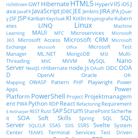
HTML5
Hibernate
IIS
J
GWT
HyperV
iOS
richtlinien
JavaScript
ava
JEE
JIRA
JDBC
Jenkins
JPA
JavaFX
jQuer
JSP
KI
JSF
Kanban
Kotlin
Kubern
y
Keycloak
Kryptografie
Linux
LINQ
etes
Machine
MAUI
Microservices
Learning
MFC
Microsoft
Microsoft CRM
Microsoft Access
365
Microsoft
Microsoft Test
Exchange
Microsoft Office
ML.NET
Manager
MongoDB
Multi-
MSI
Nano
MySQL
Threading
MVVM
MVC
Server
node.js
OOA
nHibernate
OIDC
NextJS
OAuth
D
Oracle
OpenAI
OR-
Pattern
Playwright
OWASP
PHP
Power
Mapping
Power
Apps
PowerShell
Platform
Projektmanagem
Project
ent
Python
React
PWA
RDP
Requirement
Refactoring
Scrum
SAP
Sicherhe
s
Rust
SharePoint
REST
ReSharper
SOA
SQL
Soft Skills
it
SQL
Spring
Server
Svelte
System
SSAS
SSRS
SQLCLR
SSIS
Center
Terminal Services
Test Driven
TEAMS