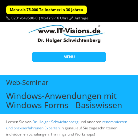
Mehr als 75.000 Teilnehmer in 30 Jahren
0201/649590-0
(Mo-Fr 9-16 Uhr)
Anfrage
MENU
Start
Web-Seminar
Themen
Windows-Anwendungen mit
Beratung
Windows Forms - Basiswissen
Individuelle Schulungen
Offene Seminare
Lernen Sie von
Dr. Holger Schwichtenberg
und anderen
renommierten
und praxiserfahrenen Experten
in genau auf Sie zugeschnittenen
Wissen
individuellen Schulungen, Trainings und Workshops!