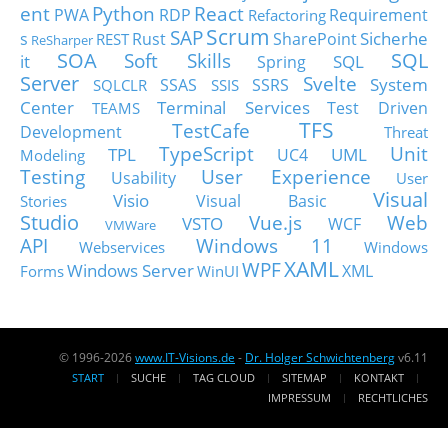
ent
Python
React
PWA
RDP
Requirement
Refactoring
Scrum
SAP
Sicherhe
s
Rust
SharePoint
REST
ReSharper
SOA
SQL
Soft Skills
it
SQL
Spring
Server
Svelte
System
SSAS
SSRS
SQLCLR
SSIS
Center
Terminal Services
Test Driven
TEAMS
TFS
TestCafe
Development
Threat
TypeScript
Unit
TPL
UML
UC4
Modeling
Testing
User Experience
Usability
User
Visual
Visio
Visual Basic
Stories
Studio
Vue.js
Web
VSTO
WCF
VMWare
API
Windows 11
Webservices
Windows
XAML
WPF
Windows Server
XML
Forms
WinUI
© 1996-2026
www.IT-Visions.de
-
Dr. Holger Schwichtenberg
v6.11
START
SUCHE
TAG CLOUD
SITEMAP
KONTAKT
IMPRESSUM
RECHTLICHES