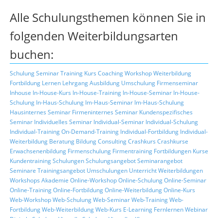
Alle Schulungsthemen können Sie in
folgenden Weiterbildungsarten
buchen:
Schulung
Seminar
Training
Kurs
Coaching
Workshop
Weiterbildung
Fortbildung
Lernen
Lehrgang
Ausbildung
Umschulung
Firmenseminar
Inhouse
In-House-Kurs
In-House-Training
In-House-Seminar
In-House-
Schulung
In-Haus-Schulung
Im-Haus-Seminar
Im-Haus-Schulung
Hausinternes Seminar
Firmeninternes Seminar
Kundenspezifisches
Seminar
Individuelles Seminar
Individual-Seminar
Individual-Schulung
Individual-Training
On-Demand-Training
Individual-Fortbildung
Individual-
Weiterbildung
Beratung
Bildung
Consulting
Crashkurs
Crashkurse
Erwachsenenbildung
Firmenschulung
Firmentraining
Fortbildungen
Kurse
Kundentraining
Schulungen
Schulungsangebot
Seminarangebot
Seminare
Trainingsangebot
Umschulungen
Unterricht
Weiterbildungen
Workshops
Akademie
Online-Workshop
Online-Schulung
Online-Seminar
Online-Training
Online-Fortbildung
Online-Weiterbildung
Online-Kurs
Web-Workshop
Web-Schulung
Web-Seminar
Web-Training
Web-
Fortbildung
Web-Weiterbildung
Web-Kurs
E-Learning
Fernlernen
Webinar