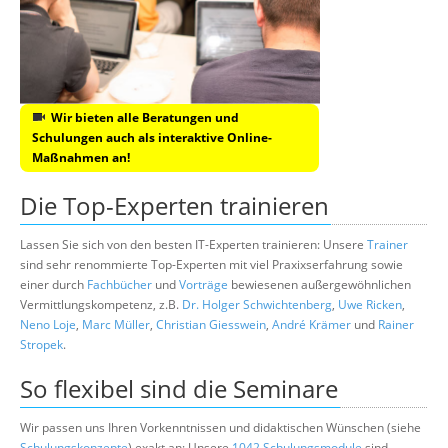
Wir bieten alle Beratungen und
Schulungen auch als interaktive Online-
Maßnahmen an!
Die Top-Experten trainieren
Lassen Sie sich von den besten IT-Experten trainieren: Unsere
Trainer
sind sehr renommierte Top-Experten mit viel Praxixserfahrung sowie
einer durch
Fachbücher
und
Vorträge
bewiesenen außergewöhnlichen
Vermittlungskompetenz, z.B.
Dr. Holger Schwichtenberg
,
Uwe Ricken
,
Neno Loje
,
Marc Müller
,
Christian Giesswein
,
André Krämer
und
Rainer
Stropek
.
So flexibel sind die Seminare
Wir passen uns Ihren Vorkenntnissen und didaktischen Wünschen (siehe
Schulungskonzepte
) exakt an: Unsere
1042 Schulungsmodule
sind