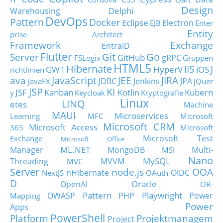
Design
Delphi
Warehousing
DevOps
Pattern
Docker
Eclipse
Electron
EJB
Enter
Entity
prise Architect
Framework
Exchange
EntraID
Flutter
Git
Go
Server
GitHub
gRPC
FSLogix
Gruppen
HTML5
Hibernate
IIS
J
GWT
HyperV
iOS
richtlinien
JavaScript
ava
JEE
JIRA
JDBC
Jenkins
JPA
JavaFX
jQuer
JSP
KI
JSF
Kanban
Kotlin
Kubern
y
Keycloak
Kryptografie
Linux
LINQ
etes
Machine
MAUI
Microservices
Learning
MFC
Microsoft
Microsoft CRM
Microsoft Access
365
Microsoft
Microsoft Test
Exchange
Microsoft Office
ML.NET
Manager
MongoDB
Multi-
MSI
Nano
MySQL
Threading
MVVM
MVC
Server
node.js
OOA
nHibernate
OIDC
NextJS
OAuth
D
Oracle
OpenAI
OR-
Pattern
Playwright
OWASP
PHP
Power
Mapping
Power
Apps
PowerShell
Platform
Projektmanagem
Project