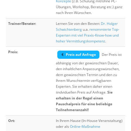
Konzepte
(z.B. Schulung mit/ohne PC-
Übungen, Workshop, Beratung etc.) ganz
nach Ihren Wünschen.
Trainer/Berater:
Lernen Sie von den Besten:
Dr. Holger
Schwichtenberg
u.a.
renommierte Top-
Experten mit viel Praxis-Know-how und
hoher Vermittlungskompetenz
.
Preis:
Preis auf Anfrage
Der Preis ist
abhängig von der gewünschten Dauer,
den inhaltlichen Anpassungswünschen,
dem gewünschten Termin und den zu
Ihrem Wunschtermin verfügbaren
Experten. Sie erhalten daher einen
iindviduellen Preis auf Anfrage.
Sie
erhalten in der Regel einen
Pauschalpreis für eine beliebige
Teilnehmeranzahl!
Ort:
In Ihrem Hause (In-House-Veranstaltung)
oder als
Online-Maßnahme