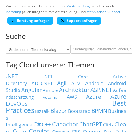
Wir bieten zu allen Themen nicht nur
Weiterbildung
, sondern auch
Beratung
(auch integriert mit Weiterbildung) und
technischen Support
.
Beratung anfragen
Support anfragen
Suche
Tag Cloud unserer Themen
.NET
Active
.NET Core
Agil
ADO.NET
Android
Directory
ALM
Android
Architektur
Angular
ASP.NET
Studio
Ansible
Aufwa
Azure
Azure
AWS
ndsschätzung
Automic
Best
DevOps
Practices
Blazor
BPMN
Busines
Bootstrap
BizTalk
s
C#
Capacitor
ChatGPT
Clea
Intelligence
C++
Citrix
Copilot
n Code
Cypress
CSS
Data
Cordova
Dart