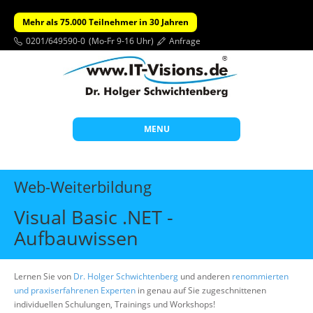
Mehr als 75.000 Teilnehmer in 30 Jahren
0201/649590-0
(Mo-Fr 9-16 Uhr)
Anfrage
MENU
Start
Web-Weiterbildung
Themen
Visual Basic .NET -
Beratung
Aufbauwissen
Individuelle Schulungen
Offene Seminare
Lernen Sie von
Dr. Holger Schwichtenberg
und anderen
renommierten
und praxiserfahrenen Experten
in genau auf Sie zugeschnittenen
Wissen
individuellen Schulungen, Trainings und Workshops!