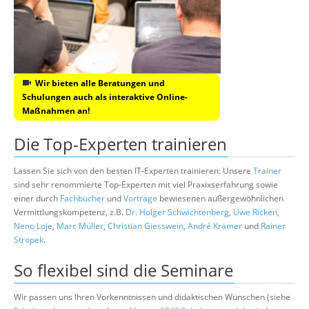
Wir bieten alle Beratungen und
Schulungen auch als interaktive Online-
Maßnahmen an!
Die Top-Experten trainieren
Lassen Sie sich von den besten IT-Experten trainieren: Unsere
Trainer
sind sehr renommierte Top-Experten mit viel Praxixserfahrung sowie
einer durch
Fachbücher
und
Vorträge
bewiesenen außergewöhnlichen
Vermittlungskompetenz, z.B.
Dr. Holger Schwichtenberg
,
Uwe Ricken
,
Neno Loje
,
Marc Müller
,
Christian Giesswein
,
André Krämer
und
Rainer
Stropek
.
So flexibel sind die Seminare
Wir passen uns Ihren Vorkenntnissen und didaktischen Wünschen (siehe