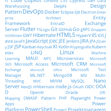
n Code
Cypress
CSS
Data
Cordova
Dart
Design
Delphi
Warehousing
DevOps
Pattern
Docker
Eclipse
Electron
EJB
Enter
Entity
prise Architect
Framework
Exchange
EntraID
Flutter
Git
Go
Server
GitHub
gRPC
FSLogix
Gruppen
HTML5
Hibernate
IIS
J
GWT
HyperV
iOS
richtlinien
JavaScript
ava
JEE
JIRA
JDBC
Jenkins
JPA
JavaFX
jQuer
JSP
KI
JSF
Kanban
Kotlin
Kubern
y
Keycloak
Kryptografie
Linux
LINQ
etes
Machine
MAUI
Microservices
Learning
MFC
Microsoft
Microsoft CRM
Microsoft Access
365
Microsoft
Microsoft Test
Exchange
Microsoft Office
ML.NET
Manager
MongoDB
Multi-
MSI
Nano
MySQL
Threading
MVVM
MVC
Server
node.js
OOA
nHibernate
OIDC
NextJS
OAuth
D
Oracle
OpenAI
OR-
Pattern
Playwright
OWASP
PHP
Power
Mapping
Power
Apps
PowerShell
Platform
Projektmanagem
Project