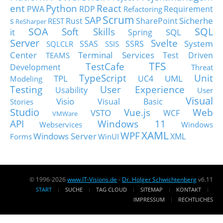
ent
Python
React
PWA
RDP
Requirement
Refactoring
Scrum
SAP
Sicherhe
s
Rust
SharePoint
REST
ReSharper
SOA
SQL
Soft Skills
it
SQL
Spring
Server
Svelte
System
SSAS
SSRS
SQLCLR
SSIS
Center
Terminal Services
Test Driven
TEAMS
TFS
TestCafe
Development
Threat
TypeScript
Unit
TPL
UML
UC4
Modeling
Testing
User Experience
Usability
User
Visual
Visio
Visual Basic
Stories
Studio
Vue.js
Web
VSTO
WCF
VMWare
API
Windows 11
Webservices
Windows
XAML
WPF
Windows Server
XML
Forms
WinUI
© 1996-2026
www.IT-Visions.de
-
Dr. Holger Schwichtenberg
v6.11
START
SUCHE
TAG CLOUD
SITEMAP
KONTAKT
IMPRESSUM
RECHTLICHES