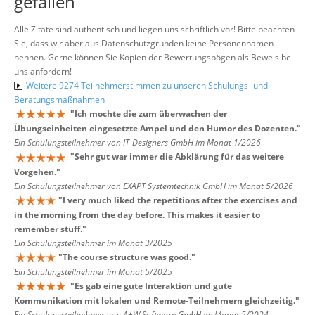
gefallen
Alle Zitate sind authentisch und liegen uns schriftlich vor! Bitte beachten
Sie, dass wir aber aus Datenschutzgründen keine Personennamen
nennen. Gerne können Sie Kopien der Bewertungsbögen als Beweis bei
uns anfordern!
Weitere 9274 Teilnehmerstimmen zu unseren Schulungs- und
Beratungsmaßnahmen
"
Ich mochte die zum überwachen der
Übungseinheiten eingesetzte Ampel und den Humor des Dozenten.
"
Ein Schulungsteilnehmer von IT-Designers GmbH im Monat 1/2026
"
Sehr gut war immer die Abklärung für das weitere
Vorgehen.
"
Ein Schulungsteilnehmer von EXAPT Systemtechnik GmbH im Monat 5/2026
"
I very much liked the repetitions after the exercises and
in the morning from the day before. This makes it easier to
remember stuff.
"
Ein Schulungsteilnehmer im Monat 3/2025
"
The course structure was good.
"
Ein Schulungsteilnehmer im Monat 5/2025
"
Es gab eine gute Interaktion und gute
Kommunikation mit lokalen und Remote-Teilnehmern gleichzeitig.
"
Ein Schulungsteilnehmer von A+W Software GmbH im Monat 5/2024