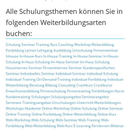
Alle Schulungsthemen können Sie in
folgenden Weiterbildungsarten
buchen:
Schulung
Seminar
Training
Kurs
Coaching
Workshop
Weiterbildung
Fortbildung
Lernen
Lehrgang
Ausbildung
Umschulung
Firmenseminar
Inhouse
In-House-Kurs
In-House-Training
In-House-Seminar
In-House-
Schulung
In-Haus-Schulung
Im-Haus-Seminar
Im-Haus-Schulung
Hausinternes Seminar
Firmeninternes Seminar
Kundenspezifisches
Seminar
Individuelles Seminar
Individual-Seminar
Individual-Schulung
Individual-Training
On-Demand-Training
Individual-Fortbildung
Individual-
Weiterbildung
Beratung
Bildung
Consulting
Crashkurs
Crashkurse
Erwachsenenbildung
Firmenschulung
Firmentraining
Fortbildungen
Kurse
Kundentraining
Schulungen
Schulungsangebot
Seminarangebot
Seminare
Trainingsangebot
Umschulungen
Unterricht
Weiterbildungen
Workshops
Akademie
Online-Workshop
Online-Schulung
Online-Seminar
Online-Training
Online-Fortbildung
Online-Weiterbildung
Online-Kurs
Web-Workshop
Web-Schulung
Web-Seminar
Web-Training
Web-
Fortbildung
Web-Weiterbildung
Web-Kurs
E-Learning
Fernlernen
Webinar