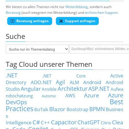
Wir bieten zu allen Themen nicht nur
Weiterbildung
, sondern auch
Beratung
(auch integriert mit Weiterbildung) und
technischen Support
.
Beratung anfragen
Support anfragen
Suche
Tag Cloud unserer Themen
.NET
Active
.NET Core
Agil
ADO.NET
Android
Directory
ALM
Android
Architektur
Angular
ASP.NET
Studio
Ansible
Aufwa
Azure
Azure
AWS
ndsschätzung
Automic
Best
DevOps
Practices
Blazor
BPMN
Busines
Bootstrap
BizTalk
s
C#
Capacitor
ChatGPT
Clea
Intelligence
C++
Citrix
Copilot