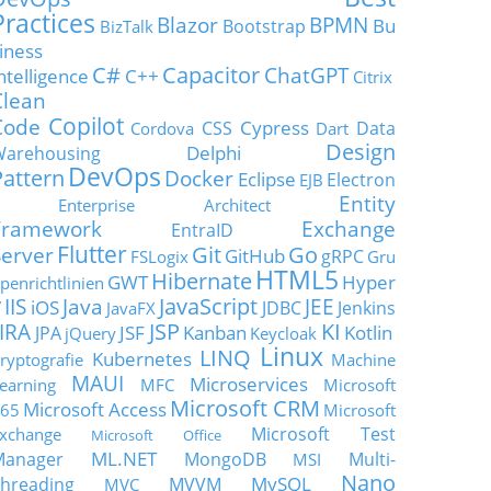
Practices
Blazor
BPMN
Bu
Bootstrap
BizTalk
iness
C#
Capacitor
ChatGPT
ntelligence
C++
Citrix
Clean
Copilot
Code
Cypress
CSS
Data
Cordova
Dart
Design
Delphi
Warehousing
DevOps
Pattern
Docker
Eclipse
Electron
EJB
Entity
Enterprise Architect
Framework
Exchange
EntraID
Flutter
Git
Go
Server
GitHub
gRPC
FSLogix
Gru
HTML5
Hibernate
GWT
Hyper
penrichtlinien
JavaScript
IIS
Java
JEE
V
iOS
JDBC
Jenkins
JavaFX
JSP
KI
JIRA
JSF
Kanban
Kotlin
JPA
jQuery
Keycloak
Linux
LINQ
Kubernetes
ryptografie
Machine
MAUI
Microservices
earning
MFC
Microsoft
Microsoft CRM
Microsoft Access
65
Microsoft
Microsoft Test
xchange
Microsoft Office
ML.NET
Manager
MongoDB
Multi-
MSI
Nano
MySQL
hreading
MVVM
MVC