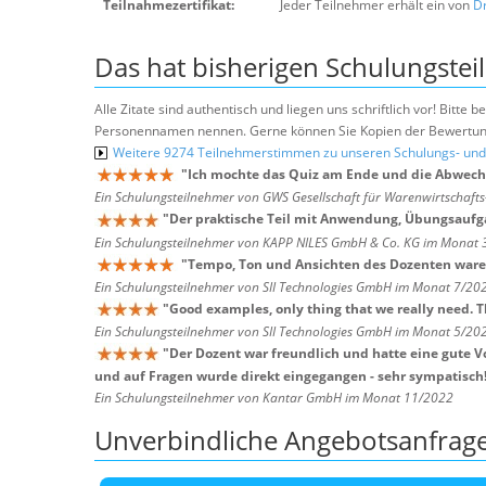
Teilnahmezertifikat:
Jeder Teilnehmer erhält ein von
Dr
Das hat bisherigen Schulungstei
Alle Zitate sind authentisch und liegen uns schriftlich vor! Bitt
Personennamen nennen. Gerne können Sie Kopien der Bewertung
Weitere 9274 Teilnehmerstimmen zu unseren Schulungs- u
"
Ich mochte das Quiz am Ende und die Abwechs
Ein Schulungsteilnehmer von GWS Gesellschaft für Warenwirtschaf
"
Der praktische Teil mit Anwendung, Übungsaufga
Ein Schulungsteilnehmer von KAPP NILES GmbH & Co. KG im Monat
"
Tempo, Ton und Ansichten des Dozenten waren
Ein Schulungsteilnehmer von SII Technologies GmbH im Monat 7/20
"
Good examples, only thing that we really need. 
Ein Schulungsteilnehmer von SII Technologies GmbH im Monat 5/20
"
Der Dozent war freundlich und hatte eine gute 
und auf Fragen wurde direkt eingegangen - sehr sympatisch
Ein Schulungsteilnehmer von Kantar GmbH im Monat 11/2022
Unverbindliche Angebotsanfrag