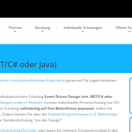
Themen
Beratung
Individuelle Schulungen
Offene S
T/C# oder Java)
erten und praxiserfahrenen Experten
in genau auf Sie zugeschnittenen
ndividualisierbare Schulung
Event Driven Design (mit .NET/C# oder
liebigen anderen Modulen
zu einer individuellen Firmenschulung (vor Ort
ese Schulung
vollständig auf Ihre Bedürfnisse anpassen
, indem Sie
n. Zudem können Sie über die
Didaktik/Vorgehensweise (z.B. Reihenfolge
ine Standardschulung "von der Stange"!
minaranfrageformular
oder legen Sie mehrere Schulungsmodule in den