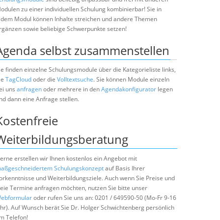
odulen zu einer individuellen Schulung kombinierbar! Sie in
edem Modul können Inhalte streichen und andere Themen
rgänzen sowie beliebige Schwerpunkte setzen!
Agenda selbst zusammenstellen
ie finden einzelne Schulungsmodule über die Kategorieliste links,
ie
TagCloud
oder die
Volltextsuche
. Sie können Module einzeln
ei uns
anfragen
oder mehrere in den
Agendakonfigurator
legen
nd dann eine Anfrage stellen.
Kostenfreie
Weiterbildungsberatung
erne erstellen wir Ihnen kostenlos ein Angebot mit
aßgeschneidertem Schulungskonzept
auf Basis Ihrer
orkenntnisse und Weiterbildungsziele. Auch wenn Sie Preise und
reie Termine anfragen möchten, nutzen Sie bitte unser
ebformular
oder rufen Sie uns an: 0201 / 649590-50 (Mo-Fr 9-16
hr). Auf Wunsch berät Sie Dr. Holger Schwichtenberg persönlich
m Telefon!