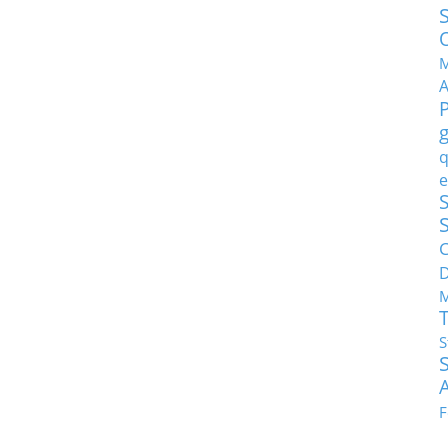
M
q
e
S
C
M
S
F