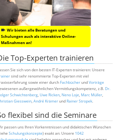
Wir bieten alle Beratungen und
Schulungen auch als interaktive Online-
Maßnahmen an!
Die Top-Experten trainieren
assen Sie sich von den besten IT-Experten trainieren: Unsere
rainer
sind sehr renommierte Top-Experten mit viel
raxixserfahrung sowie einer durch
Fachbücher
und
Vorträge
ewiesenen außergewöhnlichen Vermittlungskompetenz, z.B.
Dr.
olger Schwichtenberg
,
Uwe Ricken
,
Neno Loje
,
Marc Müller
,
hristian Giesswein
,
André Krämer
und
Rainer Stropek
.
So flexibel sind die Seminare
ir passen uns Ihren Vorkenntnissen und didaktischen Wünschen
siehe
Schulungskonzepte
) exakt an: Unsere
1042
chulungsmodule
sind beliebig anpassbar und frei mit anderen