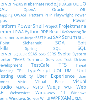
Server
node.js
O
nHibernate
OIDC
NextJS
OAuth
OAD
Oracle
OpenAI
OR-
Pattern
Playwright
OWASP
PHP
Power
apping
Power
Apps
PowerShell
Platform
Projektmana
Project
gement
Python
React
PWA
RDP
Re
Refactoring
Scrum
SAP
uirements
Rust
Shar
REST
ReSharper
SOA
Soft
Sicherheit
Point
SQL
kills
SQL
Spring
Server
Svelte
System
SSAS
SSRS
SQLCLR
SSIS
enter
Terminal Services
Test Driven
TEAMS
TFS
TestCafe
Development
Threat
TypeScript
Unit
TPL
UML
UC4
odeling
Testing
User Experience
Usability
User
Visual
Visio
Visual Basic
tories
Studio
Vue.js
Web
VSTO
WCF
VMWare
API
Windows 11
Webservices
Windows
XAML
WPF
Windows Server
XML
orms
WinUI