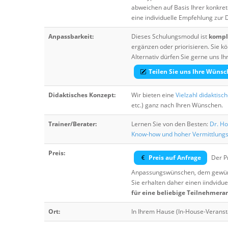
abweichen auf Basis Ihrer konkre
eine individuelle Empfehlung zur
Anpassbarkeit:
Dieses Schulungsmodul ist
komple
ergänzen oder priorisieren. Sie
Alternativ dürfen Sie gerne uns 
Teilen Sie uns Ihre Wünsc
Didaktisches Konzept:
Wir bieten eine
Vielzahl didaktisc
etc.) ganz nach Ihren Wünschen.
Trainer/Berater:
Lernen Sie von den Besten:
Dr. Ho
Know-how und hoher Vermittlung
Preis:
Preis auf Anfrage
Der Pr
Anpassungswünschen, dem gewüns
Sie erhalten daher einen iindvidue
für eine beliebige Teilnehmera
Ort:
In Ihrem Hause (In-House-Veranst