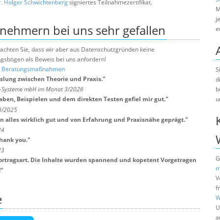
. Holger Schwichtenberg
signiertes Teilnahmezertifikat.
M
j
lnehmern bei uns sehr gefallen
e
e beachten Sie, dass wir aber aus Datenschutzgründen keine
sbögen als Beweis bei uns anfordern!
nd Beratungsmaßnahmen
S
lung zwischen Theorie und Praxis.
"
d
b
ts-Systeme mbH im Monat 3/2026
u
ben, Beispielen und dem direkten Testen gefiel mir gut.
"
 3/2025
 alles wirklich gut und von Erfahrung und Praxisnähe geprägt.
"
24
Thank you.
"
23
G
Vortragsart. Die Inhalte wurden spannend und kopetent Vorgetragen
m
!
"
V
f
e
W
U
a