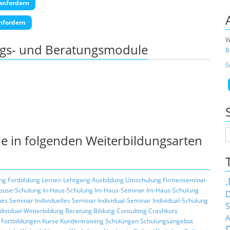
anfordern
nfordern
W
ngs- und Beratungsmodule
B
S
e in folgenden Weiterbildungsarten
ng
Fortbildung
Lernen
Lehrgang
Ausbildung
Umschulung
Firmenseminar
ouse-Schulung
In-Haus-Schulung
Im-Haus-Seminar
Im-Haus-Schulung
D
hes Seminar
Individuelles Seminar
Individual-Seminar
Individual-Schulung
S
ndividual-Weiterbildung
Beratung
Bildung
Consulting
Crashkurs
A
Fortbildungen
Kurse
Kundentraining
Schulungen
Schulungsangebot