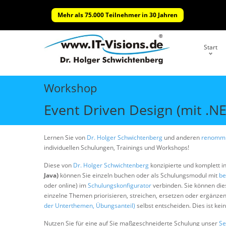
Mehr als 75.000 Teilnehmer in 30 Jahren
Start
Workshop
Event Driven Design (mit .NE
Lernen Sie von
Dr. Holger Schwichtenberg
und anderen
renommi
individuellen Schulungen, Trainings und Workshops!
Diese von
Dr. Holger Schwichtenberg
konzipierte und komplett i
Java)
können Sie einzeln buchen oder als Schulungsmodul mit
be
oder online) im
Schulungskonfigurator
verbinden. Sie können di
einzelne Themen priorisieren, streichen, ersetzen oder ergänze
der Unterthemen, Übungsanteil)
selbst entscheiden. Dies ist ke
Nutzen Sie für eine auf Sie maßgeschneiderte Schulung unser
Se