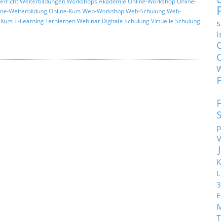
erricht
Weiterbildungen
Workshops
Akademie
Online-Workshop
Online-
ine-Weiterbildung
Online-Kurs
Web-Workshop
Web-Schulung
Web-
s
Kurs
E-Learning
Fernlernen
Webinar
Digitale Schulung
Virtuelle Schulung
I
p
K
L
3
E
T