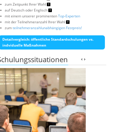
zum Zeitpunkt Ihrer Wahl
auf Deutsch oder Englisch
mit einem unserer prominenten
Top-Experten
mit der Teilnehmeranzahl Ihrer Wahl
zum
teilnehmeranzahlunabhängigen Festpreis!
Detailvergleich: öffentliche Standardschulungen vs.
indviduelle Maßnahmen
Schulungssituationen