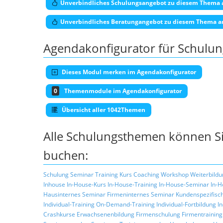
Unverbindliches Schulungsangebot zu diesem Thema 
Unverbindliches Beratungangebot zu diesem Thema a
Agendakonfigurator für Schulu
Dieses Modul merken im Agendakonfigurator
0
Themenmodule im Agendakonfigurator
Übersicht aller 1042Themen
Alle Schulungsthemen können Si
buchen:
Schulung
Seminar
Training
Kurs
Coaching
Workshop
Weiterbildu
Inhouse
In-House-Kurs
In-House-Training
In-House-Seminar
In-H
Hausinternes Seminar
Firmeninternes Seminar
Kundenspezifisc
Individual-Training
On-Demand-Training
Individual-Fortbildung
I
Crashkurse
Erwachsenenbildung
Firmenschulung
Firmentraining