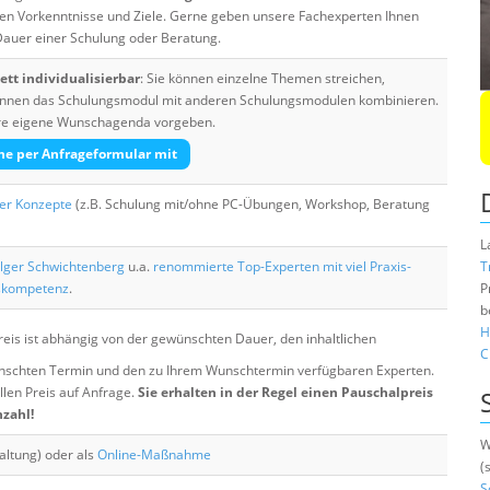
ten Vorkenntnisse und Ziele. Gerne geben unsere Fachexperten Ihnen
 Dauer einer Schulung oder Beratung.
tt individualisierbar
: Sie können einzelne Themen streichen,
 können das Schulungsmodul mit anderen Schulungsmodulen kombinieren.
Ihre eigene Wunschagenda vorgeben.
he per Anfrageformular mit
her Konzepte
(z.B. Schulung mit/ohne PC-Übungen, Workshop, Beratung
L
lger Schwichtenberg
u.a.
renommierte Top-Experten mit viel Praxis-
T
skompetenz
.
P
b
H
eis ist abhängig von der gewünschten Dauer, den inhaltlichen
C
chten Termin und den zu Ihrem Wunschtermin verfügbaren Experten.
llen Preis auf Anfrage.
Sie erhalten in der Regel einen Pauschalpreis
nzahl!
W
altung) oder als
Online-Maßnahme
(
S