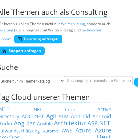
Alle Themen auch als Consulting
ir bieten zu allen Themen nicht nur
Weiterbildung
, sondern auch
eratung
(auch integriert mit Weiterbildung) und
technischen
upport
.
Beratung anfragen
Support anfragen
Suche
Tag Cloud unserer Themen
.NET
Active
.NET Core
Agil
ADO.NET
Android
irectory
ALM
Android
Architektur
Angular
ASP.NET
tudio
Ansible
Azure
Azure
AWS
ufwandsschätzung
Automic
Best
DevOps