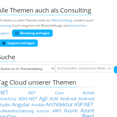
Alle Themen auch als Consulting
ir bieten zu allen Themen nicht nur
Weiterbildung
, sondern auch
eratung
(auch integriert mit Weiterbildung) und
technischen
upport
.
Beratung anfragen
Support anfragen
Suche
Tag Cloud unserer Themen
.NET
Active
.NET Core
Agil
ADO.NET
Android
irectory
ALM
Android
Architektur
Angular
ASP.NET
tudio
Ansible
Azure
Azure
AWS
ufwandsschätzung
Automic
Best
DevOps