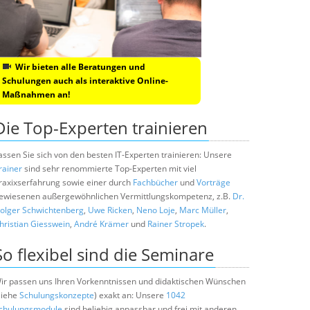
Wir bieten alle Beratungen und
Schulungen auch als interaktive Online-
Maßnahmen an!
Die Top-Experten trainieren
assen Sie sich von den besten IT-Experten trainieren: Unsere
rainer
sind sehr renommierte Top-Experten mit viel
raxixserfahrung sowie einer durch
Fachbücher
und
Vorträge
ewiesenen außergewöhnlichen Vermittlungskompetenz, z.B.
Dr.
olger Schwichtenberg
,
Uwe Ricken
,
Neno Loje
,
Marc Müller
,
hristian Giesswein
,
André Krämer
und
Rainer Stropek
.
So flexibel sind die Seminare
ir passen uns Ihren Vorkenntnissen und didaktischen Wünschen
siehe
Schulungskonzepte
) exakt an: Unsere
1042
chulungsmodule
sind beliebig anpassbar und frei mit anderen