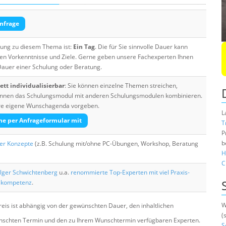
nfrage
ulung zu diesem Thema ist:
Ein Tag
. Die für Sie sinnvolle Dauer kann
ten Vorkenntnisse und Ziele. Gerne geben unsere Fachexperten Ihnen
 Dauer einer Schulung oder Beratung.
tt individualisierbar
: Sie können einzelne Themen streichen,
 können das Schulungsmodul mit anderen Schulungsmodulen kombinieren.
Ihre eigene Wunschagenda vorgeben.
L
he per Anfrageformular mit
T
P
b
her Konzepte
(z.B. Schulung mit/ohne PC-Übungen, Workshop, Beratung
H
C
lger Schwichtenberg
u.a.
renommierte Top-Experten mit viel Praxis-
skompetenz
.
W
eis ist abhängig von der gewünschten Dauer, den inhaltlichen
(
chten Termin und den zu Ihrem Wunschtermin verfügbaren Experten.
S