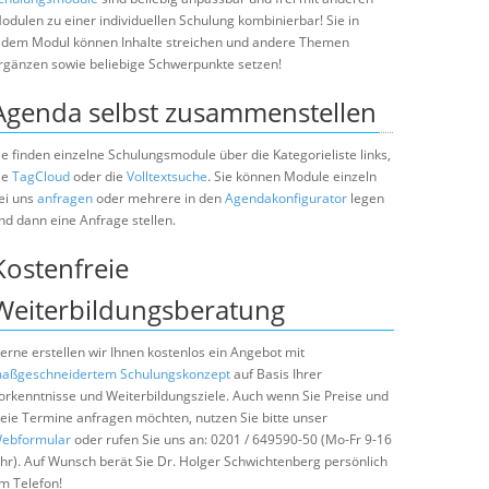
odulen zu einer individuellen Schulung kombinierbar! Sie in
edem Modul können Inhalte streichen und andere Themen
rgänzen sowie beliebige Schwerpunkte setzen!
Agenda selbst zusammenstellen
ie finden einzelne Schulungsmodule über die Kategorieliste links,
ie
TagCloud
oder die
Volltextsuche
. Sie können Module einzeln
ei uns
anfragen
oder mehrere in den
Agendakonfigurator
legen
nd dann eine Anfrage stellen.
Kostenfreie
Weiterbildungsberatung
erne erstellen wir Ihnen kostenlos ein Angebot mit
aßgeschneidertem Schulungskonzept
auf Basis Ihrer
orkenntnisse und Weiterbildungsziele. Auch wenn Sie Preise und
reie Termine anfragen möchten, nutzen Sie bitte unser
ebformular
oder rufen Sie uns an: 0201 / 649590-50 (Mo-Fr 9-16
hr). Auf Wunsch berät Sie Dr. Holger Schwichtenberg persönlich
m Telefon!