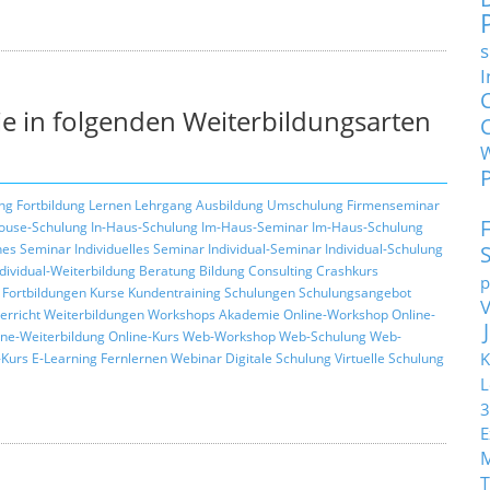
s
I
e in folgenden Weiterbildungsarten
ng
Fortbildung
Lernen
Lehrgang
Ausbildung
Umschulung
Firmenseminar
ouse-Schulung
In-Haus-Schulung
Im-Haus-Seminar
Im-Haus-Schulung
hes Seminar
Individuelles Seminar
Individual-Seminar
Individual-Schulung
ndividual-Weiterbildung
Beratung
Bildung
Consulting
Crashkurs
p
Fortbildungen
Kurse
Kundentraining
Schulungen
Schulungsangebot
erricht
Weiterbildungen
Workshops
Akademie
Online-Workshop
Online-
ine-Weiterbildung
Online-Kurs
Web-Workshop
Web-Schulung
Web-
K
Kurs
E-Learning
Fernlernen
Webinar
Digitale Schulung
Virtuelle Schulung
L
3
E
T