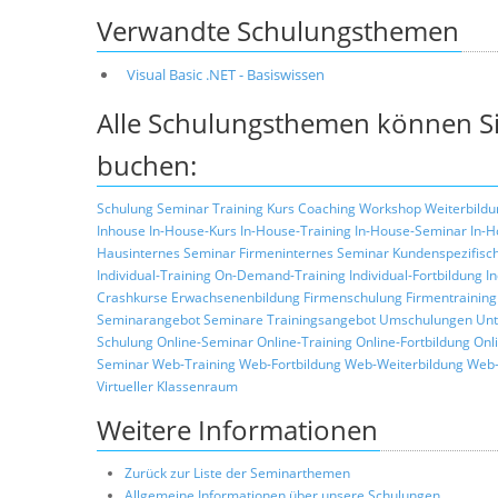
Verwandte Schulungsthemen
Visual Basic .NET - Basiswissen
Alle Schulungsthemen können Si
buchen:
Schulung
Seminar
Training
Kurs
Coaching
Workshop
Weiterbildu
Inhouse
In-House-Kurs
In-House-Training
In-House-Seminar
In-H
Hausinternes Seminar
Firmeninternes Seminar
Kundenspezifisc
Individual-Training
On-Demand-Training
Individual-Fortbildung
I
Crashkurse
Erwachsenenbildung
Firmenschulung
Firmentraining
Seminarangebot
Seminare
Trainingsangebot
Umschulungen
Unt
Schulung
Online-Seminar
Online-Training
Online-Fortbildung
Onl
Seminar
Web-Training
Web-Fortbildung
Web-Weiterbildung
Web-
Virtueller Klassenraum
Weitere Informationen
Zurück zur Liste der Seminarthemen
Allgemeine Informationen über unsere Schulungen