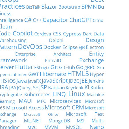
Practices
Blazor
BPMN
Bu
Bootstrap
BizTalk
iness
C#
Capacitor
ChatGPT
ntelligence
C++
Citrix
Clean
Copilot
Code
Cypress
CSS
Data
Cordova
Dart
Design
Delphi
Warehousing
DevOps
Pattern
Docker
Eclipse
Electron
EJB
Entity
Enterprise Architect
Framework
Exchange
EntraID
Flutter
Git
Go
Server
GitHub
gRPC
FSLogix
Gru
HTML5
Hibernate
GWT
Hyper
penrichtlinien
JavaScript
IIS
Java
JEE
V
iOS
JDBC
Jenkins
JavaFX
JSP
KI
JIRA
JSF
Kanban
Kotlin
JPA
jQuery
Keycloak
Linux
LINQ
Kubernetes
ryptografie
Machine
MAUI
Microservices
earning
MFC
Microsoft
Microsoft CRM
Microsoft Access
65
Microsoft
Microsoft Test
xchange
Microsoft Office
ML.NET
Manager
MongoDB
Multi-
MSI
Nano
MySQL
hreading
MVVM
MVC