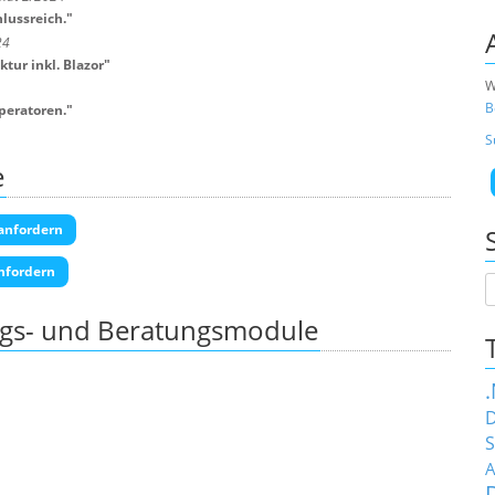
lussreich.
"
24
tur inkl. Blazor
"
W
B
peratoren.
"
S
e
anfordern
nfordern
ngs- und Beratungsmodule
D
S
A