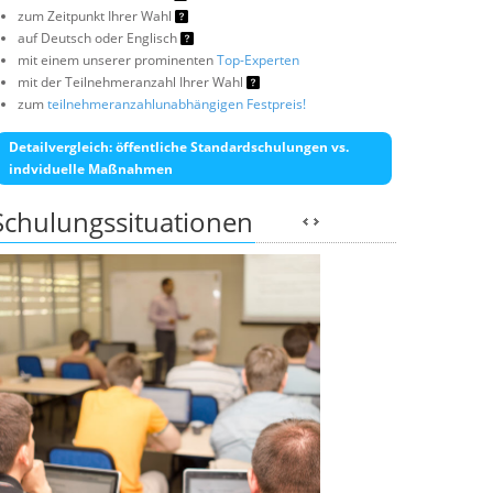
zum Zeitpunkt Ihrer Wahl
auf Deutsch oder Englisch
mit einem unserer prominenten
Top-Experten
mit der Teilnehmeranzahl Ihrer Wahl
zum
teilnehmeranzahlunabhängigen Festpreis!
Detailvergleich: öffentliche Standardschulungen vs.
indviduelle Maßnahmen
Schulungssituationen