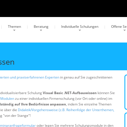
Themen
Beratung
Individuelle Schulungen
Offene S
issen
erten und praxiserfahrenen Experten
in genau auf Sie zugeschnittenen
ndividualisierbare Schulung
Visual Basic .NET-Aufbauwissen
können Sie
n Modulen
zu einer individuellen Firmenschulung (vor Ort oder online) im
lständig auf Ihre Bedürfnisse anpassen
, indem Sie einzelne Themen
ie über die
Didaktik/Vorgehensweise (z.B. Reihenfolge der Unterthemen,
ng "von der Stange"!
minaranfrageformular
oder legen Sie mehrere Schulungsmodule in den