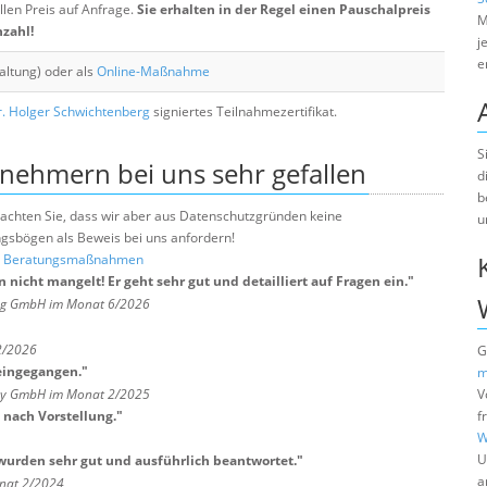
llen Preis auf Anfrage.
Sie erhalten in der Regel einen Pauschalpreis
M
nzahl!
j
e
altung) oder als
Online-Maßnahme
. Holger Schwichtenberg
signiertes Teilnahmezertifikat.
S
lnehmern bei uns sehr gefallen
d
b
e beachten Sie, dass wir aber aus Datenschutzgründen keine
u
sbögen als Beweis bei uns anfordern!
nd Beratungsmaßnahmen
nicht mangelt! Er geht sehr gut und detailliert auf Fragen ein.
"
ng GmbH im Monat 6/2026
2/2026
G
 eingegangen.
"
m
any GmbH im Monat 2/2025
V
 nach Vorstellung.
"
f
W
U
urden sehr gut und ausführlich beantwortet.
"
a
nat 2/2024