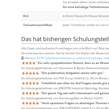
Sie erhalten daher einen iindvidue
für eine beliebige Teilnehmera
Ort:
In Ihrem Hause (In-House-Veranst
Teilnahmezertifikat:
Jeder Teilnehmer erhält ein von
Dr
Das hat bisherigen Schulungstei
Alle Zitate sind authentisch und liegen uns schriftlich vor! Bitt
Personennamen nennen. Gerne können Sie Kopien der Bewertung
Weitere 9274 Teilnehmerstimmen zu unseren Schulungs- u
"
Ein sehr sympathischer Dozent, dem es an Wissen 
Ein Schulungsteilnehmer von Hausmann & Wynen Datenverarbeitu
"
Die praktischen Aufgaben waren sehr gut.
"
Ein Schulungsteilnehmer von PVG Group GmbH & Co. KG im Monat 
"
Inhaltlich war alles da. Auf Fragen wurde gut
Ein Schulungsteilnehmer von JENOPTIK Industrial Metrology Germ
"
Der ganze Tag war sehr interessant und genau
Ein Schulungsteilnehmer von VertretungsNetz im Monat 5/2025
"
Auch spontane Fragen zu abseitigen Themen w
Ein Schulungsteilnehmer von SEW-EURODRIVE GmbH & Co KG im Mo