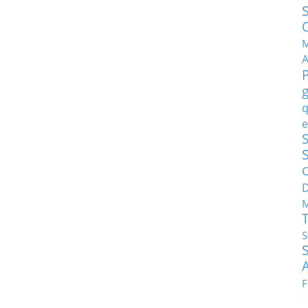
M
q
e
S
C
M
S
F