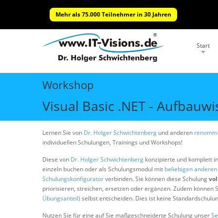
Mehr als 75.000 Teilnehmer in 30 Jahren
Start
Workshop
Visual Basic .NET - Aufbauw
Lernen Sie von
Dr. Holger Schwichtenberg
und anderen
renommi
individuellen Schulungen, Trainings und Workshops!
Diese von
Dr. Holger Schwichtenberg
konzipierte und komplett i
einzeln buchen oder als Schulungsmodul mit
beliebigen andere
Schulungskonfigurator
verbinden. Sie können diese Schulung
vol
priorisieren, streichen, ersetzen oder ergänzen. Zudem können S
Übungsanteil)
selbst entscheiden. Dies ist keine Standardschulu
Nutzen Sie für eine auf Sie maßgeschneiderte Schulung unser
Se