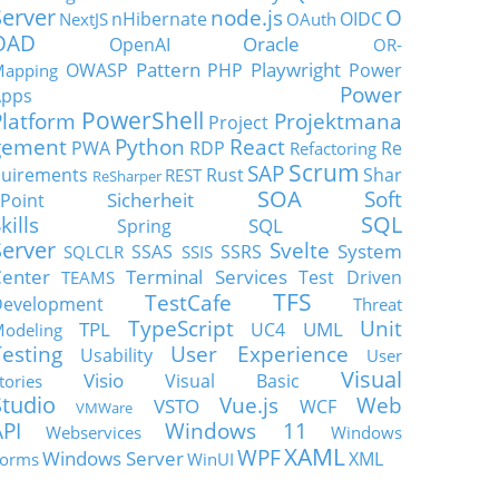
Server
node.js
O
nHibernate
OIDC
NextJS
OAuth
OAD
Oracle
OpenAI
OR-
Pattern
Playwright
OWASP
PHP
Power
apping
Power
Apps
PowerShell
Platform
Projektmana
Project
gement
Python
React
PWA
RDP
Re
Refactoring
Scrum
SAP
uirements
Rust
Shar
REST
ReSharper
SOA
Soft
Sicherheit
Point
SQL
kills
SQL
Spring
Server
Svelte
System
SSAS
SSRS
SQLCLR
SSIS
enter
Terminal Services
Test Driven
TEAMS
TFS
TestCafe
Development
Threat
TypeScript
Unit
TPL
UML
UC4
odeling
Testing
User Experience
Usability
User
Visual
Visio
Visual Basic
tories
Studio
Vue.js
Web
VSTO
WCF
VMWare
API
Windows 11
Webservices
Windows
XAML
WPF
Windows Server
XML
orms
WinUI