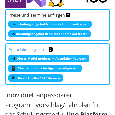
Preise und Termine anfragen
Schulungsangebot für dieses Thema anfordern
Beratungsangebot für dieses Thema anfordern
Agendakonfigurator
Dieses Modul merken im Agendakonfigurator
0
Themenmodule im Agendakonfigurator
Übersicht aller 1042Themen
Individuell anpassbarer
Programmvorschlag/Lehrplan für
das Schulungsmodul
Uno Platform