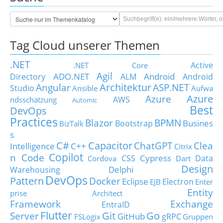
Tag Cloud unserer Themen
.NET
Active
.NET Core
Agil
ADO.NET
Android
Directory
ALM
Android
Architektur
Angular
ASP.NET
Studio
Ansible
Aufwa
Azure
Azure
AWS
ndsschätzung
Automic
Best
DevOps
Practices
Blazor
BPMN
Busines
Bootstrap
BizTalk
s
C#
Capacitor
ChatGPT
Clea
Intelligence
C++
Citrix
Copilot
n Code
Cypress
CSS
Data
Cordova
Dart
Design
Delphi
Warehousing
DevOps
Pattern
Docker
Eclipse
Electron
EJB
Enter
Entity
prise Architect
Framework
Exchange
EntraID
Flutter
Git
Go
Server
GitHub
gRPC
FSLogix
Gruppen