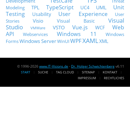
TFS
TestCafe
Development
Threat
TypeScript
Unit
TPL
UML
UC4
Modeling
Testing
User Experience
Usability
User
Visual
Visio
Visual Basic
Stories
Studio
Vue.js
Web
VSTO
WCF
VMWare
API
Windows 11
Webservices
Windows
XAML
WPF
Windows Server
XML
Forms
WinUI
© 1996-2026
www.IT-Visions.de
-
Dr. Holger Schwichtenberg
v6.11
START
SUCHE
TAG CLOUD
SITEMAP
KONTAKT
IMPRESSUM
RECHTLICHES