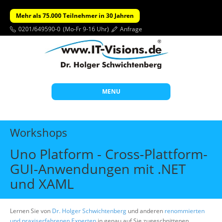
Mehr als 75.000 Teilnehmer in 30 Jahren
0201/649590-0
(Mo-Fr 9-16 Uhr)
Anfrage
MENU
Start
Workshops
Themen
Uno Platform - Cross-Plattform-
Beratung
GUI-Anwendungen mit .NET
Individuelle Schulungen
und XAML
Offene Seminare
Lernen Sie von
Dr. Holger Schwichtenberg
Wissen
und anderen
renommierten
und praxiserfahrenen Experten
in genau auf Sie zugeschnittenen