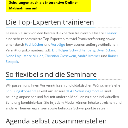
Schulungen auch als interaktive Online-
Maßnahmen an!
Die Top-Experten trainieren
Lassen Sie sich von den besten IT-Experten trainieren: Unsere
Trainer
sind sehr renommierte Top-Experten mit viel Praxixserfahrung sowie
einer durch
Fachbücher
und
Vorträge
bewiesenen außergewöhnlichen
Vermittlungskompetenz, z.B.
Dr. Holger Schwichtenberg
,
Uwe Ricken
,
Neno Loje
,
Marc Müller
,
Christian Giesswein
,
André Krämer
und
Rainer
Stropek
.
So flexibel sind die Seminare
Wir passen uns Ihren Vorkenntnissen und didaktischen Wünschen (siehe
Schulungskonzepte
) exakt an: Unsere
1042 Schulungsmodule
sind
beliebig anpassbar und frei mit anderen Modulen zu einer individuellen
Schulung kombinierbar! Sie in jedem Modul können Inhalte streichen und
andere Themen ergänzen sowie beliebige Schwerpunkte setzen!
Agenda selbst zusammenstellen