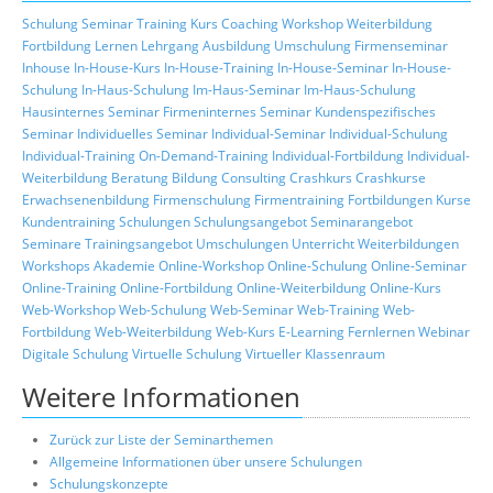
Schulung
Seminar
Training
Kurs
Coaching
Workshop
Weiterbildung
Fortbildung
Lernen
Lehrgang
Ausbildung
Umschulung
Firmenseminar
Inhouse
In-House-Kurs
In-House-Training
In-House-Seminar
In-House-
Schulung
In-Haus-Schulung
Im-Haus-Seminar
Im-Haus-Schulung
Hausinternes Seminar
Firmeninternes Seminar
Kundenspezifisches
Seminar
Individuelles Seminar
Individual-Seminar
Individual-Schulung
Individual-Training
On-Demand-Training
Individual-Fortbildung
Individual-
Weiterbildung
Beratung
Bildung
Consulting
Crashkurs
Crashkurse
Erwachsenenbildung
Firmenschulung
Firmentraining
Fortbildungen
Kurse
Kundentraining
Schulungen
Schulungsangebot
Seminarangebot
Seminare
Trainingsangebot
Umschulungen
Unterricht
Weiterbildungen
Workshops
Akademie
Online-Workshop
Online-Schulung
Online-Seminar
Online-Training
Online-Fortbildung
Online-Weiterbildung
Online-Kurs
Web-Workshop
Web-Schulung
Web-Seminar
Web-Training
Web-
Fortbildung
Web-Weiterbildung
Web-Kurs
E-Learning
Fernlernen
Webinar
Digitale Schulung
Virtuelle Schulung
Virtueller Klassenraum
Weitere Informationen
Zurück zur Liste der Seminarthemen
Allgemeine Informationen über unsere Schulungen
Schulungskonzepte