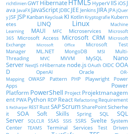
HTML5
Hibernate
IIS
J
GWT
HyperV
iOS
richtlinien
JavaScript
ava
JEE
JIRA
JDBC
Jenkins
JPA
JavaFX
jQuer
JSP
KI
JSF
Kanban
Kotlin
Kubern
y
Keycloak
Kryptografie
Linux
LINQ
etes
Machine
MAUI
Microservices
Learning
MFC
Microsoft
Microsoft CRM
Microsoft Access
365
Microsoft
Microsoft Test
Exchange
Microsoft Office
ML.NET
Manager
MongoDB
Multi-
MSI
Nano
MySQL
Threading
MVVM
MVC
Server
node.js
OOA
nHibernate
OIDC
NextJS
OAuth
D
Oracle
OpenAI
OR-
Pattern
Playwright
OWASP
PHP
Power
Mapping
Power
Apps
PowerShell
Platform
Projektmanagem
Project
ent
Python
React
PWA
RDP
Requirement
Refactoring
Scrum
SAP
Sicherhe
s
Rust
SharePoint
REST
ReSharper
SOA
SQL
Soft Skills
it
SQL
Spring
Server
Svelte
System
SSAS
SSRS
SQLCLR
SSIS
Center
Terminal Services
Test Driven
TEAMS