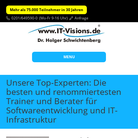
Mehr als 75.000 Teilnehmer in 30 Jahren
0201/649590-0
(Mo-Fr 9-16 Uhr)
Anfrage
MENU
Start
Unsere Top-Experten: Die
Themen
besten und renommiertesten
Trainer und Berater für
Beratung
Softwareentwicklung und IT-
Individuelle Schulungen
Infrastruktur
Offene Seminare
Wissen