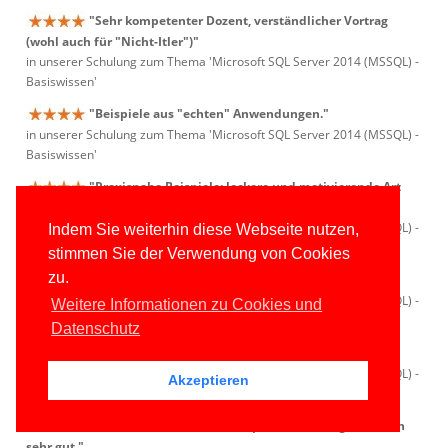
"Sehr kompetenter Dozent, verständlicher Vortrag
(wohl auch für "Nicht-Itler")"
in unserer Schulung zum Thema 'Microsoft SQL Server 2014 (MSSQL) -
Basiswissen'
"Beispiele aus "echten" Anwendungen."
in unserer Schulung zum Thema 'Microsoft SQL Server 2014 (MSSQL) -
Basiswissen'
"Praxisnahe Beispiele; lockere und motivierende Art
des Dozenten; Flexibilität des Dozenten."
in unserer Schulung zum Thema 'Microsoft SQL Server 2014 (MSSQL) -
Indem Sie weiterhin diese Webseite nutzen,
Basiswissen'
stimmen Sie der Verwendung von Cookies
zu.
"Detaillierte Einführung."
in unserer Schulung zum Thema 'Microsoft SQL Server 2014 (MSSQL) -
Weitere Informationen zu Cookies und
Basiswissen'
Datenschutz
"Lockerer Ton."
in unserer Schulung zum Thema 'Microsoft SQL Server 2014 (MSSQL) -
Akzeptieren
Basiswissen'
"Balance zwischen In-Depth und Anfängerthemen
sehr gut."