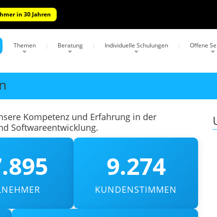
ehmer in 30 Jahren
Themen
Beratung
Individuelle Schulungen
Offene S
en
unsere Kompetenz und Erfahrung in der
und Softwareentwicklung.
.895
9.274
ILNEHMER
KUNDENSTIMMEN