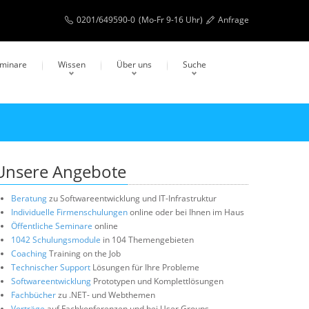
0201/649590-0
(Mo-Fr 9-16 Uhr)
Anfrage
eminare
Wissen
Über uns
Suche
Unsere Angebote
Beratung
zu Softwareentwicklung und IT-Infrastruktur
Individuelle Firmenschulungen
online oder bei Ihnen im Haus
Öffentliche Seminare
online
1042 Schulungsmodule
in 104 Themengebieten
Coaching
Training on the Job
Technischer Support
Lösungen für Ihre Probleme
Softwareentwicklung
Prototypen und Komplettlösungen
Fachbücher
zu .NET- und Webthemen
Vorträge
auf Fachkonferenzen und bei User Groups