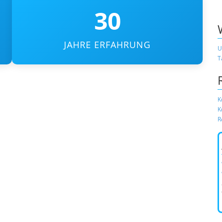
30
JAHRE ERFAHRUNG
U
T
K
K
R