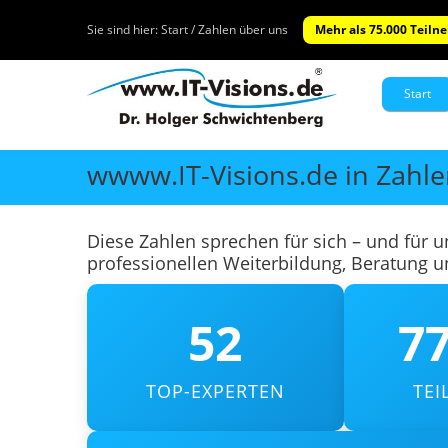
Sie sind hier:
Start / Zahlen über uns
Mehr als 75.000 Teiln
Start
wwww.IT-Visions.de in Zahl
Diese Zahlen sprechen für sich – und für 
professionellen Weiterbildung, Beratung 
52
77
TOP-EXPERTEN
TE