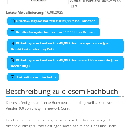
Aktuelle Version:
Buchversion
13.7
Letzte Aktualisierung:
16.09.2025
Druck-Ausgabe kaufen für 69,99 € bei Amazon
Kindle-Ausgabe kaufen für 59,99 € bei Amazon
PDF-Ausgabe kaufen für 49,99 € bei Leanpub.com (per
Kreditkarte oder PayPal)
PDF-Ausgabe kaufen für 49,99 € bei www.IT-Visions.de (per
Rechnung)
Enthalten im Buchabo
Beschreibung zu diesem Fachbuch
Dieses ständig aktualisierte Buch betrachtet die jeweils aktuellste
Version 9.0 von Entity Framework Core.
Das Buch enthält alle wichtigen Szenarien des Datenbankzugriffs,
Architekturfragen, Praxislösungen sowie zahlreiche Tipps und Tricks.