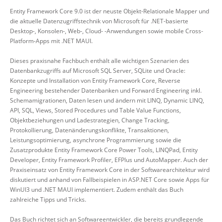
Entity Framework Core 9.0 ist der neuste Objekt-Relationale Mapper und
die aktuelle Datenzugriffstechnik von Microsoft für .NET-basierte
Desktop-, Konsolen-, Web-, Cloud- -Anwendungen sowie mobile Cross-
Platform-Apps mit .NET MAUI.
Dieses praxisnahe Fachbuch enthält alle wichtigen Szenarien des
Datenbankzugriffs auf Microsoft SQL Server, SQLite und Oracle:
Konzepte und Installation von Entity Framework Core, Reverse
Engineering bestehender Datenbanken und Forward Engineering inkl.
Schemamigrationen, Daten lesen und ändern mit LINQ, Dynamic LINQ,
API, SQL, Views, Stored Procedures und Table Value Functions,
Objektbeziehungen und Ladestrategien, Change Tracking,
Protokollierung, Datenänderungskonflikte, Transaktionen,
Leistungsoptimierung, asynchrone Programmierung sowie die
Zusatzprodukte Entity Framework Core Power Tools, LINQPad, Entity
Developer, Entity Framework Profiler, EFPlus und AutoMapper. Auch der
Praxiseinsatz von Entity Framework Core in der Softwarearchitektur wird
diskutiert und anhand von Fallbeispielen in ASP.NET Core sowie Apps für
WinUI3 und .NET MAUI implementiert. Zudem enthält das Buch
zahlreiche Tipps und Tricks.
Das Buch richtet sich an Softwareentwickler, die bereits grundlegende