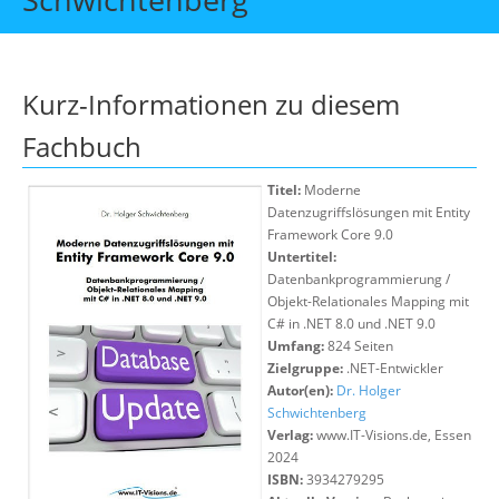
Über uns
Suche
Kurz-Informationen zu diesem
Fachbuch
Titel:
Moderne
Datenzugriffslösungen mit Entity
Framework Core 9.0
Untertitel:
Datenbankprogrammierung /
Objekt-Relationales Mapping mit
C# in .NET 8.0 und .NET 9.0
Umfang:
824 Seiten
Zielgruppe:
.NET-Entwickler
Autor(en):
Dr. Holger
Schwichtenberg
Verlag:
www.IT-Visions.de, Essen
2024
ISBN:
3934279295