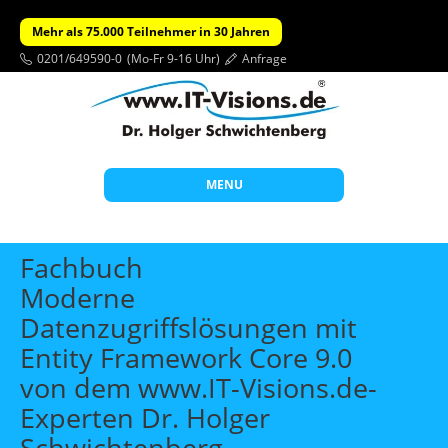
Mehr als 75.000 Teilnehmer in 30 Jahren
0201/649590-0
(Mo-Fr 9-16 Uhr)
Anfrage
MENU
Start
Fachbuch
Themen
Moderne
Datenzugriffslösungen mit
Beratung
Entity Framework Core 9.0
Individuelle Schulungen
von dem www.IT-Visions.de-
Offene Seminare
Experten Dr. Holger
Wissen
Schwichtenberg