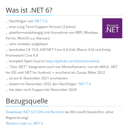
Über uns
Was ist .NET 6?
Suche
… Nachfolger von
.NET 5.0
… eine Long-Term-Support-Version (3 Jahre)
… plattformunabhängig (mit Ausnahme von WPF, Windows
Forms, WinUI3 u.a. Klassen)
… sehr modular aufgebaut
… beinhaltet C# 10.0, ASP.NET Core 6.0 (inkl. Blazor 6.0) und Entity
Framework Core 6.0
… komplett Open Source
https://github.com/dotnet/runtime
… "One .NET": Integration auch von Mono/Xamarin, nun als MAUI, .NET
for iOS und .NET for Android -> erscheint als Zusatz Mitte 2022
… ist am 8. November 2021 erschienen
… bekam im November 2022 den Nachfolger
.NET 7.0
… hat aber noch Support bis November 2024
Bezugsquelle
Download .NET 6.0 SDK und Runtime
bei Microsoft (kostenfrei, ohne
Registrierung)
Weitere Links zu .NET 6