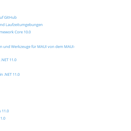
auf GitHub
 und Laufzeitumgebungen
amework Core 10.0
gen und Werkzeuge für MAUI von dem MAUI-
 .NET 11.0
n .NET 11.0
 11.0
11.0