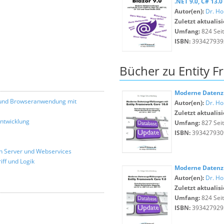
.NET 9.0, C# 13.
Autor(en):
Dr. Ho
Zuletzt aktualisi
Umfang:
824 Sei
ISBN:
393427939
Bücher zu Entity 
Moderne Datenzu
p- und Browseranwendung mit
Autor(en):
Dr. Ho
Zuletzt aktualisi
Entwicklung
Umfang:
827 Sei
ISBN:
393427930
ion Server und Webservices
iff und Logik
Moderne Datenzu
Autor(en):
Dr. Ho
Zuletzt aktualisi
Umfang:
824 Sei
ISBN:
393427929