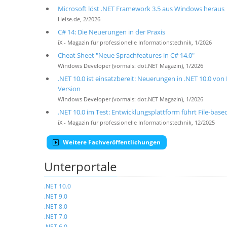
Microsoft löst .NET Framework 3.5 aus Windows heraus
Heise.de, 2/2026
C# 14: Die Neuerungen in der Praxis
iX - Magazin für professionelle Informationstechnik, 1/2026
Cheat Sheet "Neue Sprachfeatures in C# 14.0"
Windows Developer (vormals: dot.NET Magazin), 1/2026
.NET 10.0 ist einsatzbereit: Neuerungen in .NET 10.0 von
Version
Windows Developer (vormals: dot.NET Magazin), 1/2026
.NET 10.0 im Test: Entwicklungsplattform führt File-base
iX - Magazin für professionelle Informationstechnik, 12/2025
Weitere Fachveröffentlichungen
Unterportale
.NET 10.0
.NET 9.0
.NET 8.0
.NET 7.0
.NET 6.0