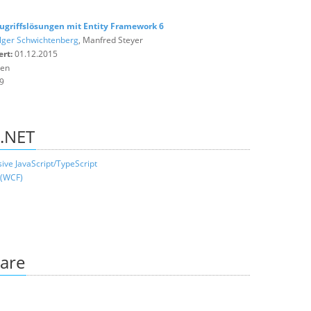
griffslösungen mit Entity Framework 6
lger Schwichtenberg
, Manfred Steyer
ert:
01.12.2015
ten
9
 .NET
ve JavaScript/TypeScript
 (WCF)
are