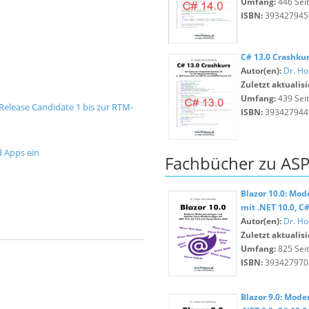
Umfang:
446 Sei
ISBN:
393427945
C# 13.0 Crashku
Autor(en):
Dr. Ho
Zuletzt aktualisi
Umfang:
439 Sei
 Release Candidate 1 bis zur RTM-
ISBN:
393427944
d Apps ein
Fachbücher zu ASP
Blazor 10.0: Mo
mit .NET 10.0, C
Autor(en):
Dr. Ho
Zuletzt aktualisi
Umfang:
825 Sei
ISBN:
393427970
Blazor 9.0: Mod