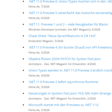
.NET 11.0 Preview 6: Union Types machen sich in den .NE
Heise.de, 7/2026
.NET 11.0 Preview 5 vereinfacht das statische serverseiti
Heise.de, 6/2026
.NET 11. Preview 1 und 2 – viele Neuigkeiten für Blazor
Windows Developer (vormals: dot.NET Magazin), 6/2026
Cheat Sheet "Neue Sprachfeatures in C# 14.0"
Entwickler Magazin, 5/2026
.NET 11.0 Preview 4: Ein bunter Strauß von API-Erweite
Heise.de, 5/2026
Objekte flicken: JSON PATCH für Systen.Text.Json
dotnetpro - Das .NET-Magazin für Entwickler, 4/2026
Union Types werden in .NET 11.0 Preview 3 endlich nutz
Heise.de, 4/2026
.NET 11.0 Preview 2 liefert asynchrone Runtime
Heise.de, 3/2026
Neuerungen in System.Text.Json 10.0: Mit mehr Strenge
dotnetpro - Das .NET-Magazin für Entwickler, 2/2026
Microsoft startet mit den Previews zu .NET 11.0
Heise.de, 2/2026