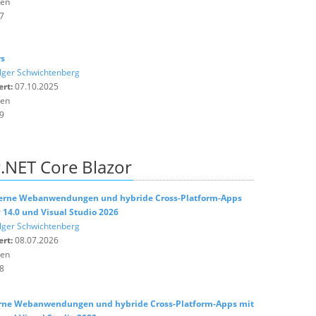
ten
7
rs
lger Schwichtenberg
ert:
07.10.2025
ten
9
.NET Core Blazor
derne Webanwendungen und hybride Cross-Platform-Apps
# 14.0 und Visual Studio 2026
lger Schwichtenberg
ert:
08.07.2026
ten
8
erne Webanwendungen und hybride Cross-Platform-Apps mit