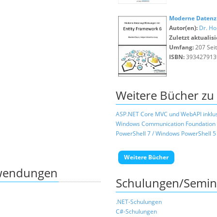
Moderne Datenzu
Autor(en):
Dr. Ho
Zuletzt aktualisi
Umfang:
207 Sei
ISBN:
393427913
Weitere Bücher zu
ASP.NET Core MVC und WebAPI inklusi
Windows Communication Foundation
PowerShell 7 / Windows PowerShell 5
Weitere Bücher
nwendungen
Schulungen/Semin
.NET-Schulungen
C#-Schulungen