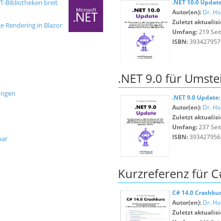
T-Bibliotheken breit
.NET 10.0 Update
Autor(en):
Dr. Ho
Zuletzt aktualisi
ge Rendering in Blazor
Umfang:
219 Sei
ISBN:
393427957
.NET 9.0 für Umste
rungen
.NET 9.0 Update:
Autor(en):
Dr. Ho
Zuletzt aktualisi
Umfang:
237 Sei
ISBN:
393427956
bar
Kurzreferenz für C
C# 14.0 Crashku
Autor(en):
Dr. Ho
Zuletzt aktualisi