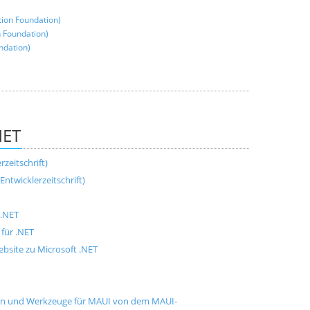
on Foundation)
 Foundation)
ndation)
NET
zeitschrift)
ntwicklerzeitschrift)
 .NET
für .NET
bsite zu Microsoft .NET
gen und Werkzeuge für MAUI von dem MAUI-