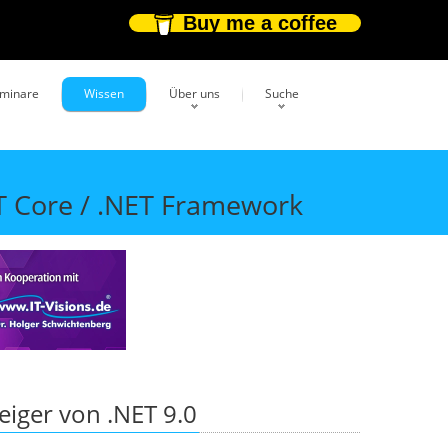
Buy me a coffee
eminare
Wissen
Über uns
Suche
T Core / .NET Framework
eiger von .NET 9.0