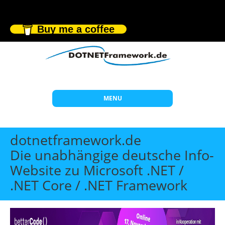
Buy me a coffee
MENU
Start
dotnetframework.de
Themen
Die unabhängige deutsche Info-
Website zu Microsoft .NET /
Beratung
.NET Core / .NET Framework
Individuelle Schulungen
Offene Seminare
Wissen