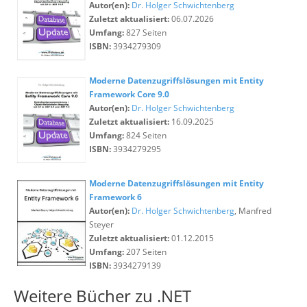
Autor(en):
Dr. Holger Schwichtenberg
Zuletzt aktualisiert:
06.07.2026
Umfang:
827 Seiten
ISBN:
3934279309
Moderne Datenzugriffslösungen mit Entity
Framework Core 9.0
Autor(en):
Dr. Holger Schwichtenberg
Zuletzt aktualisiert:
16.09.2025
Umfang:
824 Seiten
ISBN:
3934279295
Moderne Datenzugriffslösungen mit Entity
Framework 6
Autor(en):
Dr. Holger Schwichtenberg
, Manfred
Steyer
Zuletzt aktualisiert:
01.12.2015
Umfang:
207 Seiten
ISBN:
3934279139
Weitere Bücher zu .NET