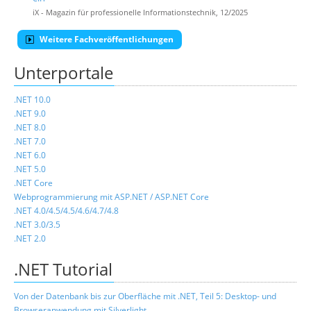
iX - Magazin für professionelle Informationstechnik, 12/2025
Weitere Fachveröffentlichungen
Unterportale
.NET 10.0
.NET 9.0
.NET 8.0
.NET 7.0
.NET 6.0
.NET 5.0
.NET Core
Webprogrammierung mit ASP.NET / ASP.NET Core
.NET 4.0/4.5/4.5/4.6/4.7/4.8
.NET 3.0/3.5
.NET 2.0
.NET Tutorial
Von der Datenbank bis zur Oberfläche mit .NET, Teil 5: Desktop- und
Browseranwendung mit Silverlight