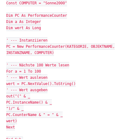
Const COMPUTER = "Sonne2000"
Dim PC As PerformanceCounter
Dim a As Integer
Dim wert As Long
' --- Instanziieren
PC = New PerformanceCounter(KATEGORIE, OBJEKTNAME,
INSTANZNAME, COMPUTER)
' --- Nächste 100 Werte lesen
For a = 1 To 100
' --- Wert auslesen
wert = PC.NextValue().ToString()
' --- Wert ausgeben
out("(" & _
PC.InstanceName() & _
")/" & _
PC.CounterName & " = " & _
wert)
Next