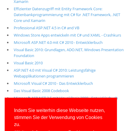
Xamarin
Effizienter Datenzugriff mit Entity Framework Core:
Datenbankprogrammierung mit C# für .NET Framework, .NET
Core und Xamarin
Professional ASP.NET 4.5 in C# and VB
Windows Store Apps entwickeln mit C# und XAML - Crashkurs
Microsoft ASP.NET 4.0 mit C# 2010 - Entwicklerbuch
Visual Basic 2010: Grundlagen, ADO.NET, Windows Presentation
Foundation
Visual Basic 2010
ASP.NET 4.0 mit Visual C# 2010: Leistungsfähige
Webapplikationen programmieren
Microsoft Visual C# 2010 - Das Entwicklerbuch
Das Visual Basic 2008 Codebook
Microsoft ASP.NET 3.5 mit Visual Basic 2008 - Entwicklerbuch
Alle unsere aktuellen Fachbücher
Indem Sie weiterhin diese Webseite nutzen,
stimmen Sie der Verwendung von Cookies
E-Book-Abo für ab 99 Euro im Jahr
zu.