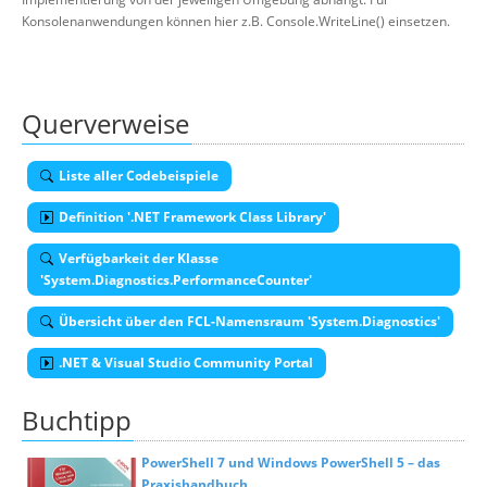
Konsolenanwendungen können hier z.B. Console.WriteLine() einsetzen.
Querverweise
Liste aller Codebeispiele
Definition '.NET Framework Class Library'
Verfügbarkeit der Klasse
'System.Diagnostics.PerformanceCounter'
Übersicht über den FCL-Namensraum 'System.Diagnostics'
.NET & Visual Studio Community Portal
Buchtipp
PowerShell 7 und Windows PowerShell 5 – das
Praxishandbuch