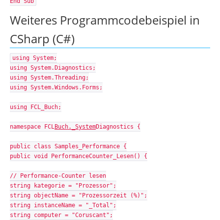
End Sub
Weiteres Programmcodebeispiel in
CSharp (C#)
using System;
using System.Diagnostics;
using System.Threading;
using System.Windows.Forms;
using FCL_Buch;
namespace FCL
Buch._System
Diagnostics {
public class Samples_Performance {
public void PerformanceCounter_Lesen() {
// Performance-Counter lesen
string kategorie = "Prozessor";
string objectName = "Prozessorzeit (%)";
string instanceName = "_Total";
string computer = "Coruscant";