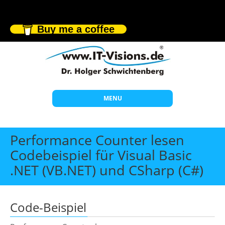
Buy me a coffee
MENU
Start
Performance Counter lesen
Themen
Codebeispiel für Visual Basic
.NET (VB.NET) und CSharp (C#)
Beratung
Individuelle Schulungen
Offene Seminare
Code-Beispiel
Wissen