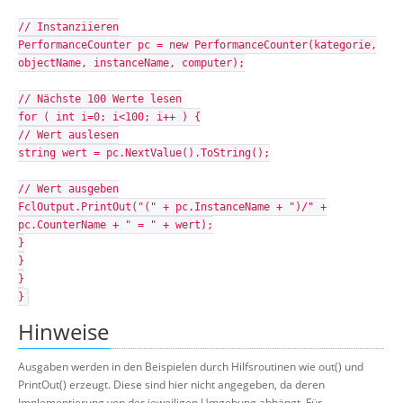
// Instanziieren
PerformanceCounter pc = new PerformanceCounter(kategorie,
objectName, instanceName, computer);
// Nächste 100 Werte lesen
for ( int i=0; i<100; i++ ) {
// Wert auslesen
string wert = pc.NextValue().ToString();
// Wert ausgeben
FclOutput.PrintOut("(" + pc.InstanceName + ")/" +
pc.CounterName + " = " + wert);
}
}
}
}
Hinweise
Ausgaben werden in den Beispielen durch Hilfsroutinen wie out() und
PrintOut() erzeugt. Diese sind hier nicht angegeben, da deren
Implementierung von der jeweiligen Umgebung abhängt. Für