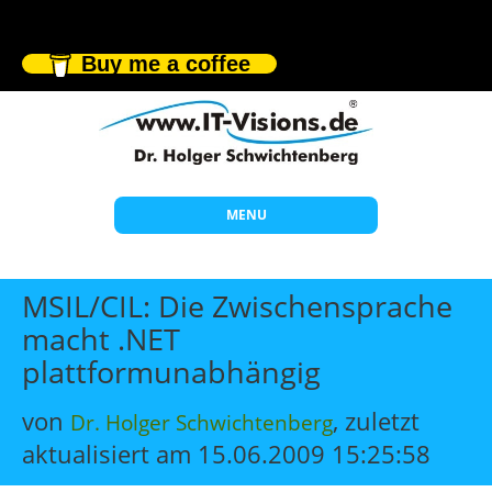
Buy me a coffee
MENU
Start
MSIL/CIL: Die Zwischensprache
Themen
macht .NET
plattformunabhängig
Beratung
Individuelle Schulungen
von
, zuletzt
Dr. Holger Schwichtenberg
Offene Seminare
aktualisiert am 15.06.2009 15:25:58
Wissen