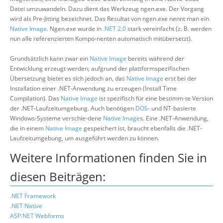
Datei umzuwandeln. Dazu dient das Werkzeug ngen.exe. Der Vorgang
wird als Pre-Jitting bezeichnet. Das Resultat von ngen.exe nennt man ein
Native Image
. Ngen.exe wurde in
.NET 2.0
stark vereinfacht (z. B. werden
nun alle referenzierten Kompo-nenten automatisch mitübersetzt).
Grundsätzlich kann zwar ein
Native Image
bereits während der
Entwicklung erzeugt werden; aufgrund der plattformspezifischen
Übersetzung bietet es sich jedoch an, das
Native Image
erst bei der
Installation einer .NET-Anwendung zu erzeugen (Install Time
Compilation). Das
Native Image
ist spezifisch für eine bestimm-te Version
der .NET-Laufzeitumgebung. Auch benötigen
DOS
- und NT-basierte
Windows-Systeme verschie-dene
Native Image
s. Eine .NET-Anwendung,
die in einem
Native Image
gespeichert ist, braucht ebenfalls die .NET-
Laufzeitumgebung, um ausgeführt werden zu können.
Weitere Informationen finden Sie in
diesen Beiträgen:
.NET Framework
.NET Native
ASP.NET Webforms