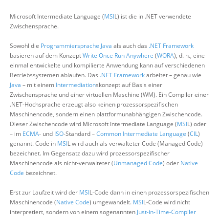
Über uns
Microsoft Intermediate Language (
MSI
L) ist die in .NET verwendete
Zwischensprache.
Suche
Sowohl die
Programmiersprache
Java
als auch das
.NET Framework
basieren auf dem Konzept
Write Once Run Anywhere
(
WORA
), d. h., eine
einmal entwickelte und kompilierte Anwendung kann auf verschiedenen
Betriebssystemen ablaufen. Das
.NET Framework
arbeitet – genau wie
Java
– mit einem
Intermediation
skonzept auf Basis einer
Zwischensprache und einer virtuellen Maschine (WM). Ein Compiler einer
.NET-Hochsprache erzeugt also keinen prozessorspezifischen
Maschinencode, sondern einen plattformunabhängigen Zwischencode.
Dieser Zwischencode wird Microsoft Intermediate Language (
MSI
L) oder
– im
ECMA
- und
ISO
-Standard –
Common Intermediate Language
(
CIL
)
genannt. Code in
MSI
L wird auch als verwalteter Code (Managed Code)
bezeichnet. Im Gegensatz dazu wird prozessorspezifischer
Maschinencode als nicht-verwalteter (
Unmanaged Code
) oder
Native
Code
bezeichnet.
Erst zur Laufzeit wird der
MSI
L-Code dann in einen prozessorspezifischen
Maschinencode (
Native Code
) umgewandelt.
MSI
L-Code wird nicht
interpretiert, sondern von einem sogenannten
Just-in-Time-Compiler