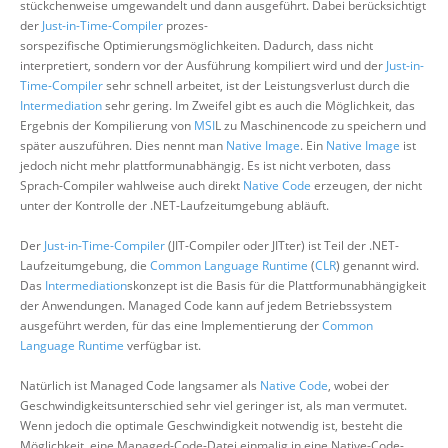
stückchenweise umgewandelt und dann ausgeführt. Dabei berücksichtigt
der
Just-in-Time-Compiler
prozes-
sorspezifische Optimierungsmöglichkeiten. Dadurch, dass nicht
interpretiert, sondern vor der Ausführung kompiliert wird und der
Just-in-
Time-Compiler
sehr schnell arbeitet, ist der Leistungsverlust durch die
Intermediation
sehr gering. Im Zweifel gibt es auch die Möglichkeit, das
Ergebnis der Kompilierung von
MSI
L zu Maschinencode zu speichern und
später auszuführen. Dies nennt man
Native Image
. Ein
Native Image
ist
jedoch nicht mehr plattformunabhängig. Es ist nicht verboten, dass
Sprach-Compiler wahlweise auch direkt
Native Code
erzeugen, der nicht
unter der Kontrolle der .NET-Laufzeitumgebung abläuft.
Der
Just-in-Time-Compiler
(JIT-Compiler oder JITter) ist Teil der .NET-
Laufzeitumgebung, die
Common Language Runtime
(
CLR
) genannt wird.
Das
Intermediation
skonzept ist die Basis für die Plattformunabhängigkeit
der Anwendungen. Managed Code kann auf jedem Betriebssystem
ausgeführt werden, für das eine Implementierung der
Common
Language Runtime
verfügbar ist.
Natürlich ist Managed Code langsamer als
Native Code
, wobei der
Geschwindigkeitsunterschied sehr viel geringer ist, als man vermutet.
Wenn jedoch die optimale Geschwindigkeit notwendig ist, besteht die
Möglichkeit, eine Managed-Code-Datei einmalig in eine Native-Code-