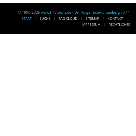
© 1996-2026
www.IT-Visions.de
-
Dr. Holger Schwichtenberg
v6.11
START
SUCHE
TAG CLOUD
SITEMAP
KONTAKT
IMPRESSUM
RECHTLICHES