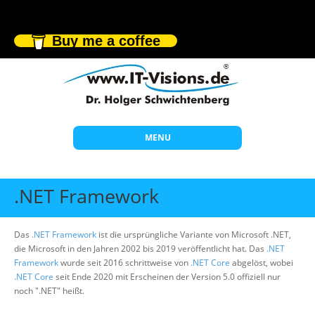
Buy me a coffee
MENU
Start
.NET Framework
Themen
Beratung
Das
.NET Framework
ist die ursprüngliche Variante von Microsoft .NET,
die Microsoft in den Jahren 2002 bis 2019 veröffentlicht hat. Das
.NET
Individuelle Schulungen
Framework
wurde seit 2016 schrittweise von
.NET Core
abgelöst, wobei
.NET Core
seit Ende 2020 mit Erscheinen der Version 5.0 offiziell nur
Offene Seminare
noch ".NET" heißt.
Wissen