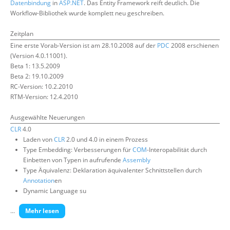
Datenbindung
in
ASP.NET
. Das Entity Framework reift deutlich. Die
Über uns
Workflow-Bibliothek wurde komplett neu geschreiben.
Suche
Zeitplan
Eine erste Vorab-Version ist am 28.10.2008 auf der
PDC
2008 erschienen
(Version 4.0.11001).
Beta 1: 13.5.2009
Beta 2: 19.10.2009
RC-Version: 10.2.2010
RTM-Version: 12.4.2010
Ausgewählte Neuerungen
CLR
4.0
Laden von
CLR
2.0 und 4.0 in einem Prozess
Type Embedding: Verbesserungen für
COM
-Interopabilität durch
Einbetten von Typen in aufrufende
Assembly
Type Äquivalenz: Deklaration äquivalenter Schnittstellen durch
Annotation
en
Dynamic Language su
...
Mehr lesen