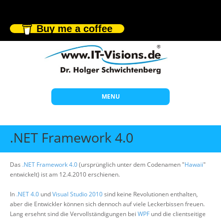
Buy me a coffee
MENU
Start
.NET Framework 4.0
Themen
Beratung
Das
.NET Framework 4.0
(ursprünglich unter dem Codenamen "
Hawaii
"
entwickelt) ist am 12.4.2010 erschienen.
Individuelle Schulungen
In
.NET 4.0
und
Visual Studio 2010
sind keine Revolutionen enthalten,
Offene Seminare
aber die Entwickler können sich dennoch auf viele Leckerbissen freuen.
Lang ersehnt sind die Vervollständigungen bei
WPF
und die clientseitige
Wissen