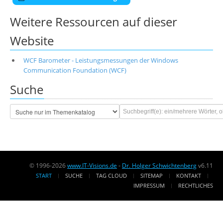
Weitere Ressourcen auf dieser
Website
WCF Barometer - Leistungsmessungen der Windows
Communication Foundation (WCF)
Suche
© 1996-2026
www.IT-Visions.de
-
Dr. Holger Schwichtenberg
v6.11
START
SUCHE
TAG CLOUD
SITEMAP
KONTAKT
IMPRESSUM
RECHTLICHES