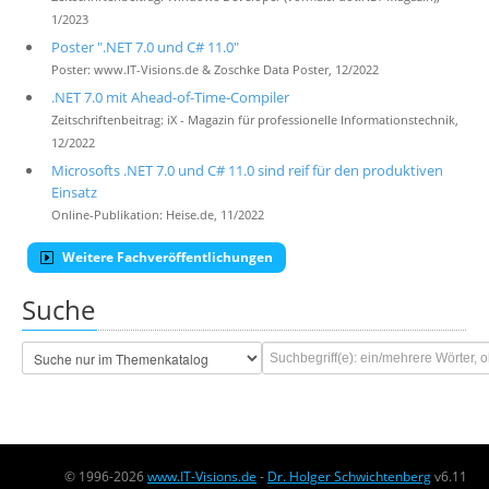
1/2023
Poster ".NET 7.0 und C# 11.0"
Poster: www.IT-Visions.de & Zoschke Data Poster, 12/2022
.NET 7.0 mit Ahead-of-Time-Compiler
Zeitschriftenbeitrag: iX - Magazin für professionelle Informationstechnik,
12/2022
Microsofts .NET 7.0 und C# 11.0 sind reif für den produktiven
Einsatz
Online-Publikation: Heise.de, 11/2022
Weitere Fachveröffentlichungen
Suche
© 1996-2026
www.IT-Visions.de
-
Dr. Holger Schwichtenberg
v6.11