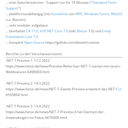
… eine Zwischenversion - Support nur für 18 Monate ("
Standard-Term-
Über uns
Support
")
… plattformunabhängig (mit
Ausnahme
von
WPF
,
Windows Forms
,
WinUI3
Suche
u.a. Klassen)
… sehr modular aufgebaut
… beinhaltet
C# 11.0
,
ASP.NET Core 7.0
(inkl.
Blazor
7.0) und
Entity
Framework Core 7.0
… komplett
Open Source
https://github.com/dotnet/runtime
Berichte zu den Vorschauversionen
.NET 7 Preview 1: 17.2.2022
https://www.heise.de/news/Preview-Reihe-fuer-NET-7-startet-mit-neuen-
Webfeatures-6496083.html
.NET 7 Preview 2: 14.3.2022
https://www.heise.de/news/NET-7-Zweite-Preview-erweitert-das-NET-
CLI
-
6550864.html
.NET 7 Preview 3: 13.4.2022
https://www.heise.de/news/NET-7-Preview-3-hat-Startzeit-der-
Anwendungen-im-Fokus-6676400.html