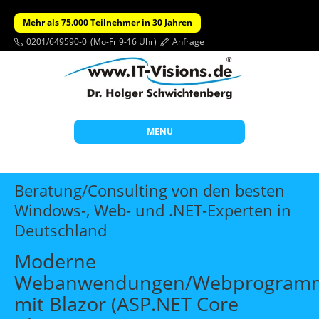
Mehr als 75.000 Teilnehmer in 30 Jahren
0201/649590-0
(Mo-Fr 9-16 Uhr)
Anfrage
MENU
Start
Beratung/Consulting von den besten
Themen
Windows-, Web- und .NET-Experten in
Deutschland
Beratung
Individuelle Schulungen
Moderne
Webanwendungen/Webprogramm
Offene Seminare
mit Blazor (ASP.NET Core
Wissen