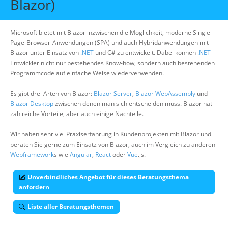
Blazor)
Über uns
Suche
Microsoft bietet mit Blazor inzwischen die Möglichkeit, moderne Single-
Page-Browser-Anwendungen (SPA) und auch Hybridanwendungen mit
Blazor unter Einsatz von
.NET
und C# zu entwickelt. Dabei können
.NET
-
Entwickler nicht nur bestehendes Know-how, sondern auch bestehenden
Programmcode auf einfache Weise wiederverwenden.
Es gibt drei Arten von Blazor:
Blazor Server
,
Blazor WebAssembly
und
Blazor Desktop
zwischen denen man sich entscheiden muss. Blazor hat
zahlreiche Vorteile, aber auch einige Nachteile.
Wir haben sehr viel Praxiserfahrung in Kundenprojekten mit Blazor und
beraten Sie gerne zum Einsatz von Blazor, auch im Vergleich zu anderen
Webframework
s wie
Angular
,
React
oder
Vue
.js.
Unverbindliches Angebot für dieses Beratungsthema
anfordern
Liste aller Beratungsthemen