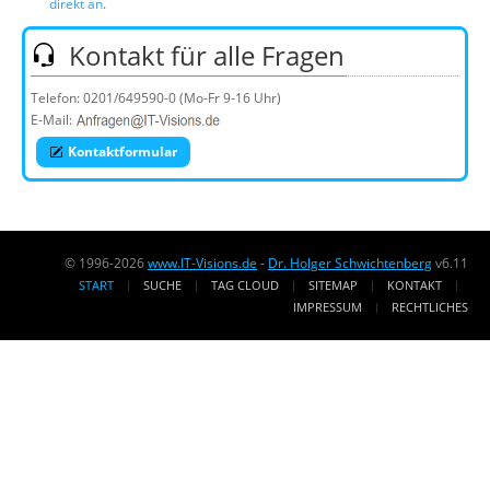
direkt an
.
Kontakt für alle Fragen
Telefon:
0201/649590-0
(Mo-Fr 9-16 Uhr)
E-Mail:
Kontaktformular
© 1996-2026
www.IT-Visions.de
-
Dr. Holger Schwichtenberg
v6.11
START
SUCHE
TAG CLOUD
SITEMAP
KONTAKT
IMPRESSUM
RECHTLICHES