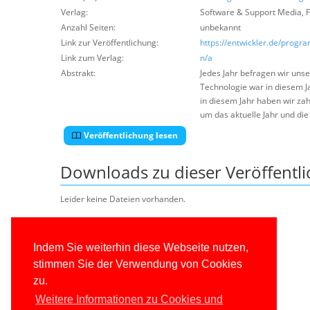
Verlag:
Software & Support Media
,
F
Anzahl Seiten:
unbekannt
Link zur Veröffentlichung:
https://entwickler.de/progr
Link zum Verlag:
n/a
Abstrakt:
Jedes Jahr befragen wir uns
Technologie war in diesem J
in diesem Jahr haben wir za
um das aktuelle Jahr und die
Veröffentlichung lesen
Downloads zu dieser Veröffentl
Leider keine Dateien vorhanden.
Indem Sie weiterhin diese Webseite nutzen,
stimmen Sie der Verwendung von Cookies
zu.
Weitere Informationen zu Cookies und