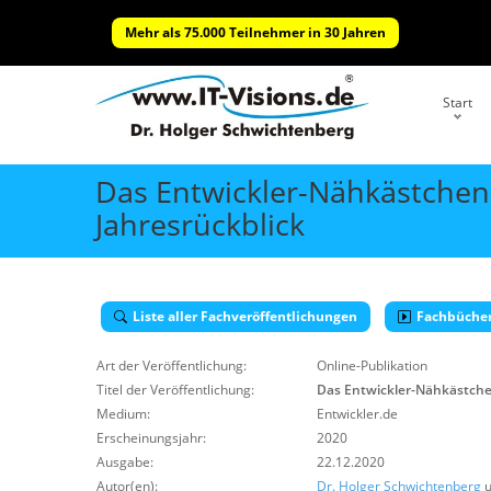
Mehr als 75.000 Teilnehmer in 30 Jahren
Start
Das Entwickler-Nähkästchen: 
Jahresrückblick
Liste aller Fachveröffentlichungen
Fachbüche
Art der Veröffentlichung:
Online-Publikation
Titel der Veröffentlichung:
Das Entwickler-Nähkästchen
Medium:
Entwickler.de
Erscheinungsjahr:
2020
Ausgabe:
22.12.2020
Autor(en):
Dr. Holger Schwichtenberg
u