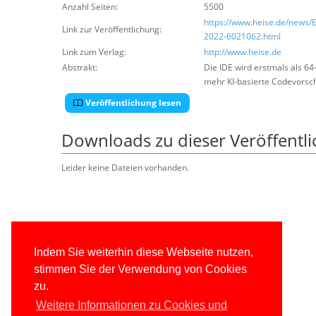
Anzahl Seiten:
5500
https://www.heise.de/news/
Link zur Veröffentlichung:
2022-6021062.html
Link zum Verlag:
http://www.heise.de
Abstrakt:
Die IDE wird erstmals als 64
mehr KI-basierte Codevorsc
Veröffentlichung lesen
Downloads zu dieser Veröffentl
Leider keine Dateien vorhanden.
Indem Sie weiterhin diese Webseite nutzen,
stimmen Sie der Verwendung von Cookies
zu.
Weitere Informationen zu Cookies und