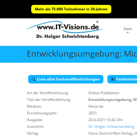
Mehr als 75.000 Teilnehmer in 30 Jahren
Start
Entwicklungsumgebung: Micro
Liste aller Fachveröffentlichungen
Fachbüche
Art der Veröffentlichung:
Online-Publikation
Titel der Veröffentlichung:
Entwicklungsumgebung: Micr
Medium:
Heise.de
Erscheinungsjahr:
2021
Ausgabe:
20.4.2021 10:42 Uhr
Autor(en):
Dr. Holger Schwichtenberg
Verlag:
Heise Zeitschriften Verlag
,
H