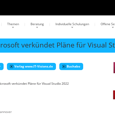
Themen
Beratung
Individuelle Schulungen
Offene S
soft verkündet Pläne für Visual S
r
Verlag www.IT-Visions.de
Buchabo
osoft verkündet Pläne für Visual Studio 2022
annover