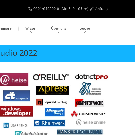
0201/649590-0
(Mo-Fr 9-16 Uhr)
Anfrage
eminare
Wissen
Über uns
Suche
tudio 2022