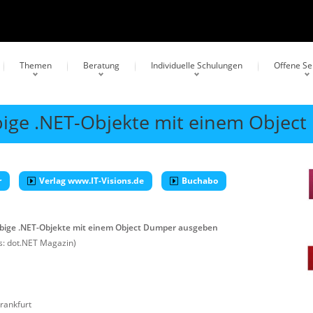
Themen
Beratung
Individuelle Schulungen
Offene S
bige .NET-Objekte mit einem Objec
r
Verlag www.IT-Visions.de
Buchabo
bige .NET-Objekte mit einem Object Dumper ausgeben
: dot.NET Magazin)
rankfurt