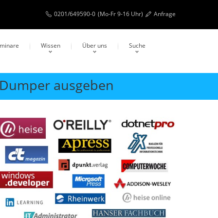
0201/649590-0
(Mo-Fr 9-16 Uhr)
Anfrage
eminare
Wissen
Über uns
Suche
t Dumper ausgeben