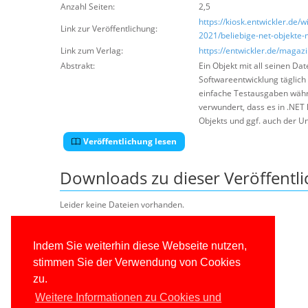
Anzahl Seiten:
2,5
https://kiosk.entwickler.d
Link zur Veröffentlichung:
2021/beliebige-net-objekte
Link zum Verlag:
https://entwickler.de/maga
Abstrakt:
Ein Objekt mit all seinen Da
Softwareentwicklung täglich 
einfache Testausgaben währe
verwundert, dass es in .NET k
Objekts und ggf. auch der Un
Veröffentlichung lesen
Downloads zu dieser Veröffentl
Leider keine Dateien vorhanden.
Indem Sie weiterhin diese Webseite nutzen,
stimmen Sie der Verwendung von Cookies
zu.
Weitere Informationen zu Cookies und