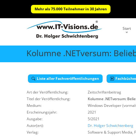
Mehr als 75.000 Teilnehmer in 30 Jahren
Start
Kolumne .NETversum: Belie
Liste aller Fachveröffentlichungen
Fachbüche
Art der Veröffentlichung:
Zeitschriftenbeitrag
Titel der Veröffentlichung:
Kolumne .NETversum: Belie
Medium:
Windows Developer (vormals
Erscheinungsjahr:
2021
Ausgabe:
5/2021
Autor(en):
Dr. Holger Schwichtenberg
Verlag:
Software & Support Media
,
F