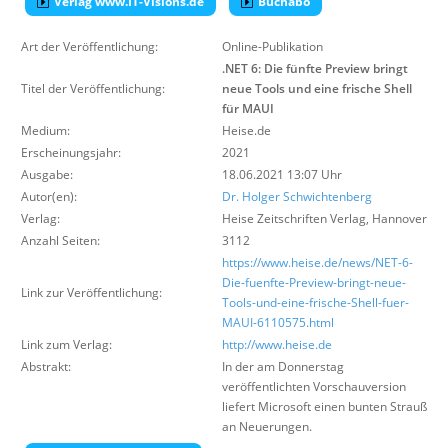
Verlag www.IT-Visions.de
Buchabo
Über uns
Art der Veröffentlichung:
Online-Publikation
Suche
.NET 6: Die fünfte Preview bringt
Titel der Veröffentlichung:
neue Tools und eine frische Shell
für MAUI
Medium:
Heise.de
Erscheinungsjahr:
2021
Ausgabe:
18.06.2021 13:07 Uhr
Autor(en):
Dr. Holger Schwichtenberg
Verlag:
Heise Zeitschriften Verlag
,
Hannover
Anzahl Seiten:
3112
https://www.heise.de/news/NET-6-
Die-fuenfte-Preview-bringt-neue-
Link zur Veröffentlichung:
Tools-und-eine-frische-Shell-fuer-
MAUI-6110575.html
Link zum Verlag:
http://www.heise.de
Abstrakt:
In der am Donnerstag
veröffentlichten Vorschauversion
liefert Microsoft einen bunten Strauß
an Neuerungen.