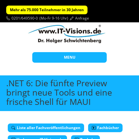
Mehr als 75.000 Teilnehmer in 30 Jahren
0201/649590-0
(Mo-Fr 9-16 Uhr)
Anfrage
MENU
Start
.NET 6: Die fünfte Preview
Themen
bringt neue Tools und eine
frische Shell für MAUI
Beratung
Individuelle Schulungen
Offene Seminare
Liste aller Fachveröffentlichungen
Fachbücher
Wissen