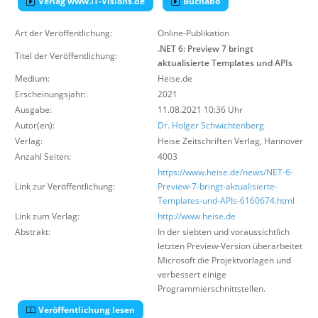
Verlag www.IT-Visions.de
Buchabo
Über uns
Art der Veröffentlichung:
Online-Publikation
Suche
.NET 6: Preview 7 bringt
Titel der Veröffentlichung:
aktualisierte Templates und APIs
Medium:
Heise.de
Erscheinungsjahr:
2021
Ausgabe:
11.08.2021 10:36 Uhr
Autor(en):
Dr. Holger Schwichtenberg
Verlag:
Heise Zeitschriften Verlag
,
Hannover
Anzahl Seiten:
4003
https://www.heise.de/news/NET-6-
Link zur Veröffentlichung:
Preview-7-bringt-aktualisierte-
Templates-und-APIs-6160674.html
Link zum Verlag:
http://www.heise.de
Abstrakt:
In der siebten und voraussichtlich
letzten Preview-Version überarbeitet
Microsoft die Projektvorlagen und
verbessert einige
Programmierschnittstellen.
Veröffentlichung lesen