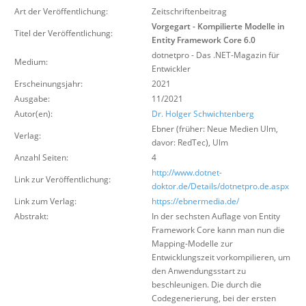
Über uns
Art der Veröffentlichung:
Zeitschriftenbeitrag
Vorgegart - Kompilierte Modelle in
Titel der Veröffentlichung:
Suche
Entity Framework Core 6.0
dotnetpro - Das .NET-Magazin für
Medium:
Entwickler
Erscheinungsjahr:
2021
Ausgabe:
11/2021
Autor(en):
Dr. Holger Schwichtenberg
Ebner (früher: Neue Medien Ulm,
Verlag:
davor: RedTec)
,
Ulm
Anzahl Seiten:
4
http://www.dotnet-
Link zur Veröffentlichung:
doktor.de/Details/dotnetpro.de.aspx
Link zum Verlag:
https://ebnermedia.de/
Abstrakt:
In der sechsten Auflage von Entity
Framework Core kann man nun die
Mapping-Modelle zur
Entwicklungszeit vorkompilieren, um
den Anwendungsstart zu
beschleunigen. Die durch die
Codegenerierung, bei der ersten