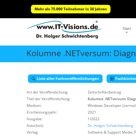
Mehr als 75.000 Teilnehmer in 30 Jahren
Start
Kolumne .NETversum: Diagno
Liste aller Fachveröffentlichungen
Fachbüche
Art der Veröffentlichung:
Zeitschriftenbeitrag
Titel der Veröffentlichung:
Kolumne .NETversum: Diagn
Medium:
Windows Developer (vormals
Erscheinungsjahr:
2021
Ausgabe:
1/2022
Autor(en):
Dr. Holger Schwichtenberg
Verlag:
Software & Support Media
,
F