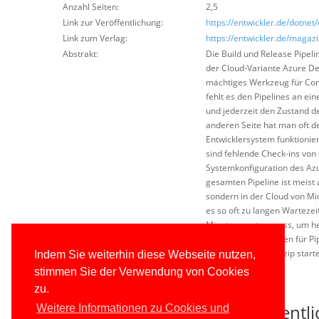
Anzahl Seiten:
2,5
Link zur Veröffentlichung:
https://entwickler.de/dotnet
Link zum Verlag:
https://entwickler.de/maga
Abstrakt:
Die Build und Release Pipel
der Cloud-Variante Azure Dev
mächtiges Werkzeug für Cont
fehlt es den Pipelines an ei
und jederzeit den Zustand d
anderen Seite hat man oft d
Entwicklersystem funktionier
sind fehlende Check-ins von
Systemkonfiguration des Azu
gesamten Pipeline ist meis
sondern in der Cloud von Mi
es so oft zu langen Wartez
Minuten warten muss, um her
nur 1 800 Freiminuten für Pi
Trial-and-Error-Prinzip star
Indem Sie weiterhin diese Webseite nutzen,
stimmen Sie der Verwendung von Cookies
Veröffentlichung lesen
zu.
Downloads zu dieser Veröffentl
Weitere Informationen zu Cookies und