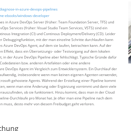
/diagnose-in-azure-devops-pipelines
zine-ebooks/windows-developer
ines in Azure DevOps Server (früher: Team Foundation Server, TFS) und
Ops Services (früher: Visual Studio Team Services, VSTS) sind ein
inous Integration (CI) und Continous Deployment/Delivery (CD). Leider
ner Debuggingfunktion, mit der man einzelne Schritte durchlaufen kann
es Azure DevOps Agent, auf dem sie laufen, betrachten kann. Auf der
en Effekt, dass ein Übersetzungs- oder Testvorgang auf dem lokalen
t, in der Azure DevOps Pipeline aber fehlschlägt. Typische Gründe dafür
 Codedateien bzw. anderen Artefakten oder eine andere
re DevOps Agent im Vergleich zum Entwicklersystem. Ein Durchlauf der
t aufwendig, insbesondere wenn man keinen eigenen Agenten verwendet,
crosoft gehostete Agents. Während der Erstellung einer Pipeline kommt
eiten, wenn man eine Änderung oder Ergänzung vornimmt und dann viele
auszufinden, ob sie funktioniert. Hinzu kommt, dass man in der Cloud
peline-Durchläufe pro Monat hat. Je öfter man eine Pipeline nach dem
ten muss, desto mehr von diesem Freibudget geht verloren.
ichung