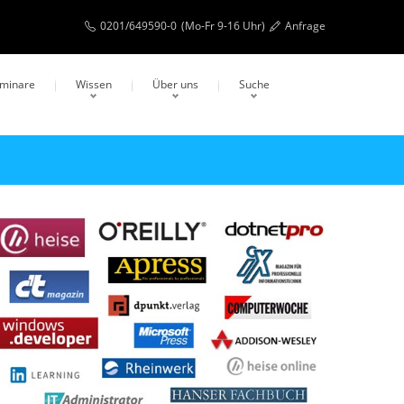
0201/649590-0
(Mo-Fr 9-16 Uhr)
Anfrage
eminare
Wissen
Über uns
Suche