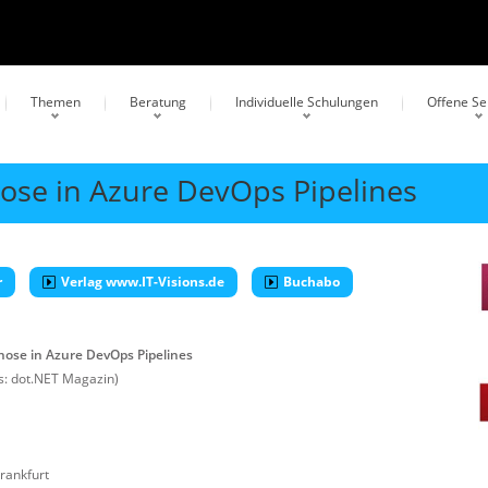
Themen
Beratung
Individuelle Schulungen
Offene S
se in Azure DevOps Pipelines
r
Verlag www.IT-Visions.de
Buchabo
ose in Azure DevOps Pipelines
: dot.NET Magazin)
rankfurt