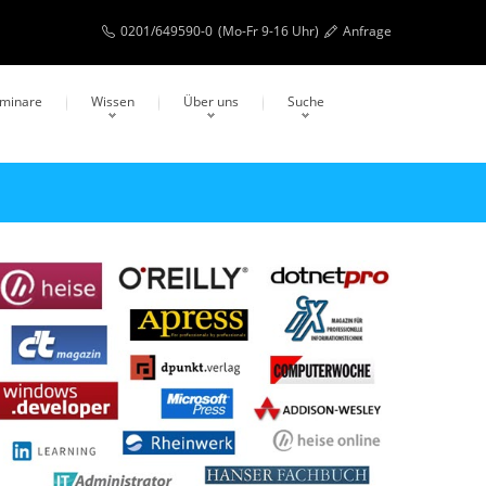
0201/649590-0
(Mo-Fr 9-16 Uhr)
Anfrage
eminare
Wissen
Über uns
Suche