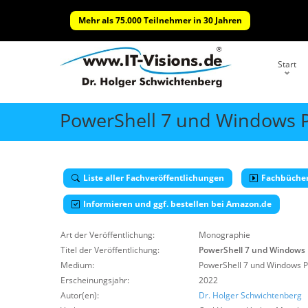
Mehr als 75.000 Teilnehmer in 30 Jahren
Start
PowerShell 7 und Windows P
Liste aller Fachveröffentlichungen
Fachbüche
Informieren und ggf. bestellen bei Amazon.de
Art der Veröffentlichung:
Monographie
Titel der Veröffentlichung:
PowerShell 7 und Windows 
Medium:
PowerShell 7 und Windows P
Erscheinungsjahr:
2022
Autor(en):
Dr. Holger Schwichtenberg