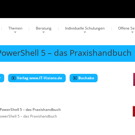
Themen
Beratung
Individuelle Schulungen
Offene S
owerShell 5 – das Praxishandbuch
r
Verlag www.IT-Visions.de
Buchabo
PowerShell 5 – das Praxishandbuch
owerShell 5 – das Praxishandbuch