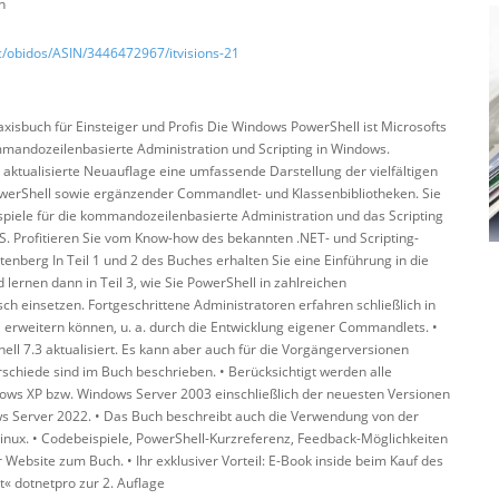
n
/obidos/ASIN/3446472967/itvisions-21
isbuch für Einsteiger und Profis Die Windows PowerShell ist Microsofts
mandozeilenbasierte Administration und Scripting in Windows.
 aktualisierte Neuauflage eine umfassende Darstellung der vielfältigen
owerShell sowie ergänzender Commandlet- und Klassenbibliotheken. Sie
spiele für die kommandozeilenbasierte Administration und das Scripting
. Profitieren Sie vom Know-how des bekannten .NET- und Scripting-
enberg In Teil 1 und 2 des Buches erhalten Sie eine Einführung in die
lernen dann in Teil 3, wie Sie PowerShell in zahlreichen
h einsetzen. Fortgeschrittene Administratoren erfahren schließlich in
ll erweitern können, u. a. durch die Entwicklung eigener Commandlets. •
ll 7.3 aktualisiert. Es kann aber auch für die Vorgängerversionen
schiede sind im Buch beschrieben. • Berücksichtigt werden alle
ws XP bzw. Windows Server 2003 einschließlich der neuesten Versionen
 Server 2022. • Das Buch beschreibt auch die Verwendung von der
nux. • Codebeispiele, PowerShell-Kurzreferenz, Feedback-Möglichkeiten
 Website zum Buch. • Ihr exklusiver Vorteil: E-Book inside beim Kauf des
« dotnetpro zur 2. Auflage