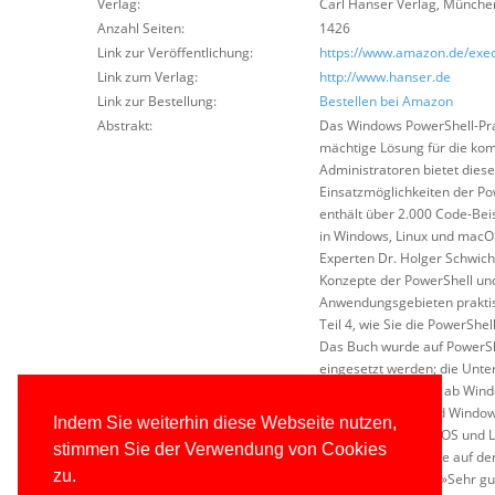
Verlag:
Carl Hanser Verlag
,
Münche
Anzahl Seiten:
1426
Link zur Veröffentlichung:
https://www.amazon.de/exec
Link zum Verlag:
http://www.hanser.de
Link zur Bestellung:
Bestellen bei Amazon
Abstrakt:
Das Windows PowerShell-Prax
mächtige Lösung für die kom
Administratoren bietet diese
Einsatzmöglichkeiten der P
enthält über 2.000 Code-Bei
in Windows, Linux und macOS
Experten Dr. Holger Schwicht
Konzepte der PowerShell und 
Anwendungsgebieten praktisc
Teil 4, wie Sie die PowerShe
Das Buch wurde auf PowerShe
eingesetzt werden; die Unter
Windows-Versionen ab Windo
von Windows 11 und Windows
Indem Sie weiterhin diese Webseite nutzen,
PowerShell auf macOS und Li
stimmen Sie der Verwendung von Cookies
und Forum finden Sie auf der
zu.
gedruckten Buches »Sehr gut