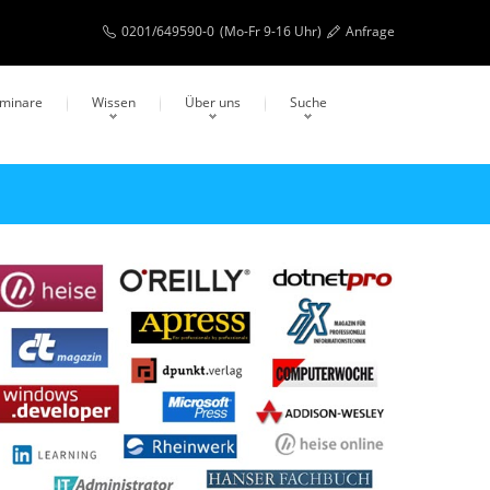
0201/649590-0
(Mo-Fr 9-16 Uhr)
Anfrage
eminare
Wissen
Über uns
Suche