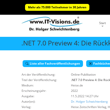
Mehr als 75.000 Teilnehmer in 30 Jahren
Start
.NET 7.0 Preview 4: Die Rüc
Liste aller Fachveröffentlichungen
Fachbüche
Art der Veröffentlichung:
Online-Publikation
Titel der Veröffentlichung:
.NET 7.0 Preview 4: Die Rü
Medium:
Heise.de
Erscheinungsjahr:
2022
Ausgabe:
11.5.2022 14:27 Uhr
Autor(en):
Dr. Holger Schwichtenberg
Verlag:
Heise Zeitschriften Verlag
,
H