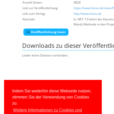
Anzahl Seiten:
4828
Link zur Veröffentlichung:
https://www.heise.de/news/
Link zum Verlag:
http://www.heise.de
Abstrakt:
In .NET 7.0 kehrt der klassi
Main()-Methode in den Proje
Veröffentlichung lesen
Downloads zu dieser Veröffentl
Leider keine Dateien vorhanden.
Indem Sie weiterhin diese Webseite nutzen,
stimmen Sie der Verwendung von Cookies
zu.
Weitere Informationen zu Cookies und