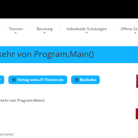
Themen
Beratung
Individuelle Schulungen
Offene S
kkehr von Program.Main()
r
Verlag www.IT-Visions.de
Buchabo
ckkehr von Program.Main()
annover