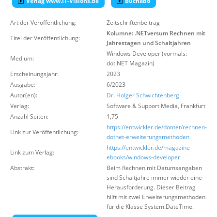
Verlag www.IT-Visions.de
Buchabo
Über uns
Art der Veröffentlichung:
Zeitschriftenbeitrag
Suche
Kolumne: .NETversum Rechnen mit
Titel der Veröffentlichung:
Jahrestagen und Schaltjahren
Windows Developer (vormals:
Medium:
dot.NET Magazin)
Erscheinungsjahr:
2023
Ausgabe:
6/2023
Autor(en):
Dr. Holger Schwichtenberg
Verlag:
Software & Support Media
,
Frankfurt
Anzahl Seiten:
1,75
https://entwickler.de/dotnet/rechnen-
Link zur Veröffentlichung:
dotnet-erweiterungsmethoden
https://entwickler.de/magazine-
Link zum Verlag:
ebooks/windows-developer
Abstrakt:
Beim Rechnen mit Datumsangaben
sind Schaltjahre immer wieder eine
Herausforderung. Dieser Beitrag
hilft mit zwei Erweiterungsmethoden
für die Klasse System.DateTime.