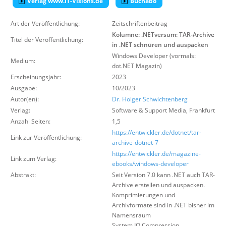
Verlag www.IT-Visions.de
Buchabo
Über uns
Art der Veröffentlichung:
Zeitschriftenbeitrag
Suche
Kolumne: .NETversum: TAR-Archive
Titel der Veröffentlichung:
in .NET schnüren und auspacken
Windows Developer (vormals:
Medium:
dot.NET Magazin)
Erscheinungsjahr:
2023
Ausgabe:
10/2023
Autor(en):
Dr. Holger Schwichtenberg
Verlag:
Software & Support Media
,
Frankfurt
Anzahl Seiten:
1,5
https://entwickler.de/dotnet/tar-
Link zur Veröffentlichung:
archive-dotnet-7
https://entwickler.de/magazine-
Link zum Verlag:
ebooks/windows-developer
Abstrakt:
Seit Version 7.0 kann .NET auch TAR-
Archive erstellen und auspacken.
Komprimierungen und
Archivformate sind in .NET bisher im
Namensraum
System.IO.Compression