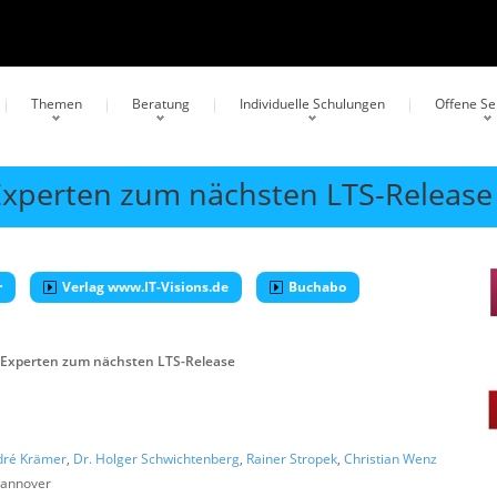
Themen
Beratung
Individuelle Schulungen
Offene S
f Experten zum nächsten LTS-Release
r
Verlag www.IT-Visions.de
Buchabo
nf Experten zum nächsten LTS-Release
dré Krämer
,
Dr. Holger Schwichtenberg
,
Rainer Stropek
,
Christian Wenz
annover