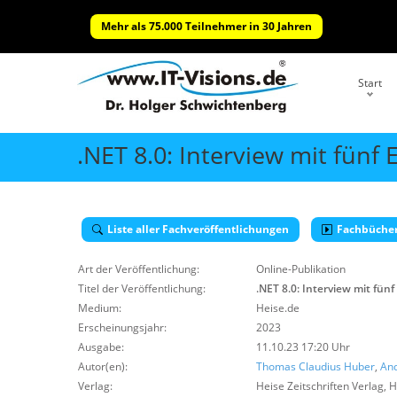
Mehr als 75.000 Teilnehmer in 30 Jahren
Start
.NET 8.0: Interview mit fün
Liste aller Fachveröffentlichungen
Fachbüche
Art der Veröffentlichung:
Online-Publikation
Titel der Veröffentlichung:
.NET 8.0: Interview mit fü
Medium:
Heise.de
Erscheinungsjahr:
2023
Ausgabe:
11.10.23 17:20 Uhr
Autor(en):
Thomas Claudius Huber
,
An
Verlag:
Heise Zeitschriften Verlag
,
H