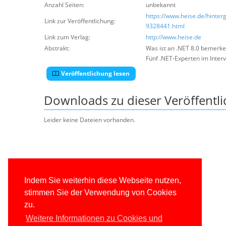
Anzahl Seiten:
unbekannt
https://www.heise.de/hinter
Link zur Veröffentlichung:
9328441.html
Link zum Verlag:
http://www.heise.de
Abstrakt:
Was ist an .NET 8.0 bemerke
Fünf .NET-Experten im Interv
Veröffentlichung lesen
Downloads zu dieser Veröffentl
Leider keine Dateien vorhanden.
Indem Sie weiterhin diese Webseite nutzen,
stimmen Sie der Verwendung von Cookies
zu.
Weitere Informationen zu Cookies und