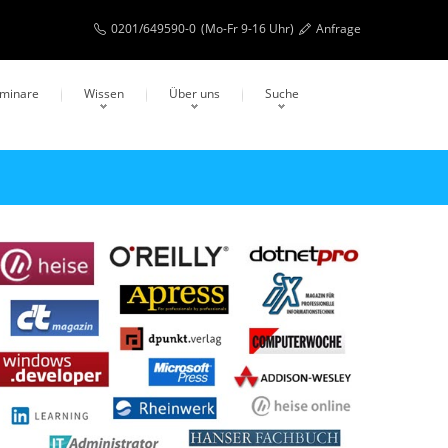
0201/649590-0
(Mo-Fr 9-16 Uhr)
Anfrage
eminare
Wissen
Über uns
Suche