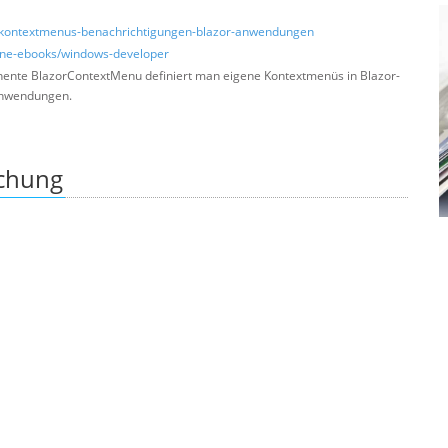
et/kontextmenus-benachrichtigungen-blazor-anwendungen
zine-ebooks/windows-developer
nente BlazorContextMenu definiert man eigene Kontextmenüs in Blazor-
anwendungen.
ichung