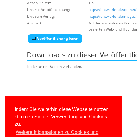
Anzahl Seiten:
1,5
Link zur Veröffentlichung:
https://entwickler.de/dotn
Link zum Verlag:
https://entwickler.de/maga
Abstrakt:
Mit der kostenfreien Kompo
basierten Web- und Hybrid
Veröffentlichung lesen
Downloads zu dieser Veröffentl
Leider keine Dateien vorhanden.
Indem Sie weiterhin diese Webseite nutzen,
stimmen Sie der Verwendung von Cookies
zu.
Weitere Informationen zu Cookies und