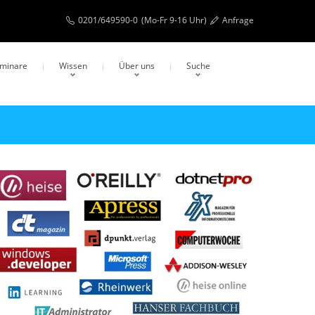
0201/649590-0
(Mo-Fr 9-16 Uhr)
Anfrage
eminare
Wissen
Über uns
Suche