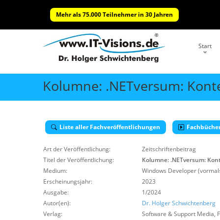
Mehr als 75.000 Teilnehmer in 30 Jahren
Start
Kolumne: .NETversum: Kont
Liste aller Fachveröffentlichungen
Fachbüche
Art der Veröffentlichung:
Zeitschriftenbeitrag
Titel der Veröffentlichung:
Kolumne: .NETversum: Kon
Medium:
Windows Developer (vormals
Erscheinungsjahr:
2023
Ausgabe:
1/2024
Autor(en):
Dr. Holger Schwichtenberg
Verlag:
Software & Support Media
,
F