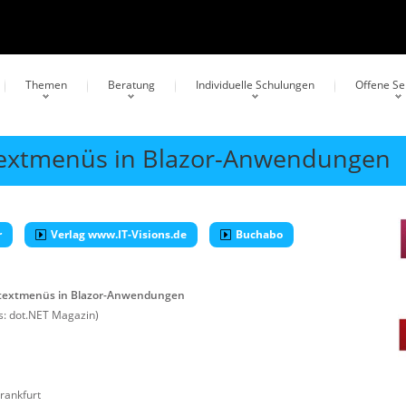
Themen
Beratung
Individuelle Schulungen
Offene S
extmenüs in Blazor-Anwendungen
r
Verlag www.IT-Visions.de
Buchabo
textmenüs in Blazor-Anwendungen
: dot.NET Magazin)
rankfurt