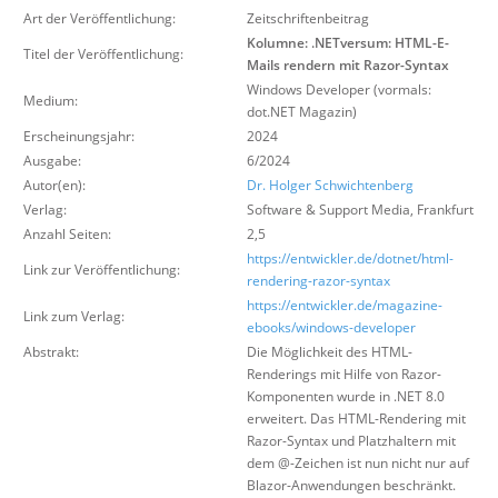
Über uns
Art der Veröffentlichung:
Zeitschriftenbeitrag
Kolumne: .NETversum: HTML-E-
Titel der Veröffentlichung:
Suche
Mails rendern mit Razor-Syntax
Windows Developer (vormals:
Medium:
dot.NET Magazin)
Erscheinungsjahr:
2024
Ausgabe:
6/2024
Autor(en):
Dr. Holger Schwichtenberg
Verlag:
Software & Support Media
,
Frankfurt
Anzahl Seiten:
2,5
https://entwickler.de/dotnet/html-
Link zur Veröffentlichung:
rendering-razor-syntax
https://entwickler.de/magazine-
Link zum Verlag:
ebooks/windows-developer
Abstrakt:
Die Möglichkeit des HTML-
Renderings mit Hilfe von Razor-
Komponenten wurde in .NET 8.0
erweitert. Das HTML-Rendering mit
Razor-Syntax und Platzhaltern mit
dem @-Zeichen ist nun nicht nur auf
Blazor-Anwendungen beschränkt.