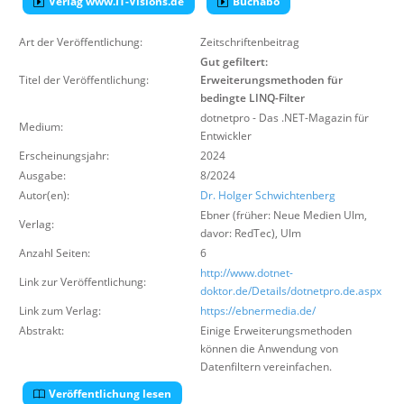
Verlag www.IT-Visions.de
Buchabo
Über uns
Art der Veröffentlichung:
Zeitschriftenbeitrag
Suche
Gut gefiltert:
Titel der Veröffentlichung:
Erweiterungsmethoden für
bedingte LINQ-Filter
dotnetpro - Das .NET-Magazin für
Medium:
Entwickler
Erscheinungsjahr:
2024
Ausgabe:
8/2024
Autor(en):
Dr. Holger Schwichtenberg
Ebner (früher: Neue Medien Ulm,
Verlag:
davor: RedTec)
,
Ulm
Anzahl Seiten:
6
http://www.dotnet-
Link zur Veröffentlichung:
doktor.de/Details/dotnetpro.de.aspx
Link zum Verlag:
https://ebnermedia.de/
Abstrakt:
Einige Erweiterungsmethoden
können die Anwendung von
Datenfiltern vereinfachen.
Veröffentlichung lesen