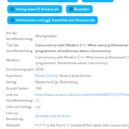
Über uns
Verlag www.IT-Visions.de
Buchabo
Suche
Informieren und ggf. bestellen bei Amazon.de
Art der
Monographie
Veröffentlichung:
Titel der
Concurrency with Modern C++: What every professional
Veröffentlichung:
programmer should know about concurrency
Concurrency with Modern C++: What every professional C
Medium:
programmer should know about concurrency
Erscheinungsjahr:
2024
Autor(en):
Rainer Grimm
, Beatrix Jaud-Grimm
Verlag:
ModernesCpp
,
Rottenburg
Anzahl Seiten:
748
Link zur
https://www.amazon.de/exec/obidos/ASIN/B0CT41Q1FF/itv
Veröffentlichung:
21
Link zum Verlag:
n/a
Link zur
Bestellen bei Amazon
Bestellung:
Abstrakt:
C++11 is the first C++ standard that deals with concurrenc