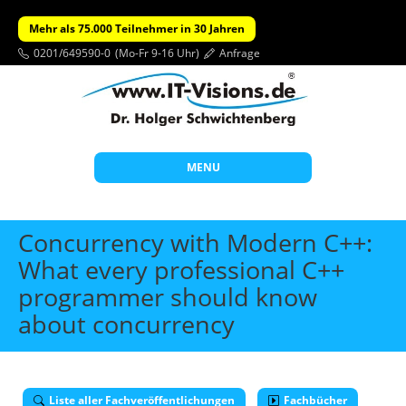
Mehr als 75.000 Teilnehmer in 30 Jahren
0201/649590-0
(Mo-Fr 9-16 Uhr)
Anfrage
MENU
Start
Concurrency with Modern C++:
Themen
What every professional C++
programmer should know
Beratung
about concurrency
Individuelle Schulungen
Offene Seminare
Wissen
Liste aller Fachveröffentlichungen
Fachbücher