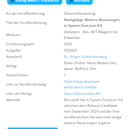
Verlag www.IT-Visions.de
Buchabo
Über uns
Art der Veröffentlichung:
Zeitschriftenbeitrag
Suche
Nachgelegt: Weitere Neuerungen
Titel der Veröffentlichung:
in System.Text.Json 9.0
dotnetpro - Das .NET-Magazin für
Medium:
Entwickler
Erscheinungsjahr:
2025
Ausgabe:
03/2025
Autor(en):
Dr. Holger Schwichtenberg
Ebner (früher: Neue Medien Ulm,
Verlag:
davor: RedTec)
,
Ulm
Anzahl Seiten:
7
https://shop.developer-
Link zur Veröffentlichung:
world.de/einzelhefte
Link zum Verlag:
https://ebnermedia.de/
Abstrakt:
Microsoft hat in System.Text.Json 9.0
zwischen dem Release Candidate
vom September 2024 und der final
veröffentlichten Version noch einige
weitere Neuerungen ergänzt.