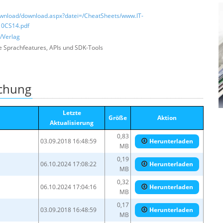
download/download.aspx?datei=/CheatSheets/www.IT-
10CS14.pdf
e/Verlag
e Sprachfeatures, APIs und SDK-Tools
ichung
Letzte
Größe
Aktion
Aktualisierung
0,83
03.09.2018 16:48:59
Herunterladen
MB
0,19
06.10.2024 17:08:22
Herunterladen
MB
0,32
06.10.2024 17:04:16
Herunterladen
MB
0,17
03.09.2018 16:48:59
Herunterladen
MB