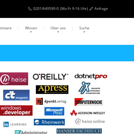
0201/649590-0
(Mo-Fr 9-16 Uhr)
Anfrage
eminare
Wissen
Über uns
Suche