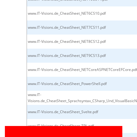
www.IT-Visions.de_CheatSheet_NET6CS10.pdf
www.IT-Visions.de_CheatSheet_NET7CS11.pdf
www.IT-Visions.de_CheatSheet_NET8CS12.pdf
www.IT-Visions.de_CheatSheet_NET9CS13.pdf
www.IT-Visions.de_CheatSheet_NETCoreASPNETCoreEFCore.pd
www.IT-Visions.de_CheatSheet_PowerShell.pdf
www.IT-
Visions.de_CheatSheet_Sprachsyntax_CSharp_Und_VisualBasicN
www.IT-Visions.de_CheatSheet_Svelte.pdf
www.IT-Visions.de_CheatSheet_TPL.pdf