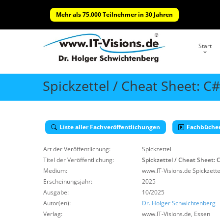
Mehr als 75.000 Teilnehmer in 30 Jahren
Start
Spickzettel / Cheat Sheet: C
Liste aller Fachveröffentlichungen
Fachbüche
Art der Veröffentlichung:
Spickzettel
Titel der Veröffentlichung:
Spickzettel / Cheat Sheet: 
Medium:
www.IT-Visions.de Spickzette
Erscheinungsjahr:
2025
Ausgabe:
10/2025
Autor(en):
Dr. Holger Schwichtenberg
Verlag:
www.IT-Visions.de
,
Essen