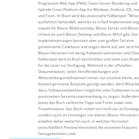
Progressive Web App (PWA), Static-Server-Rendering und
hybride Cross-Platform-App für Windows, Android, iOS, m
und Tizen. Im Buch wird das praxisnahe Fallbeispiel "Mirac
ausführlich behandelt, welches es in fünf Implementierun
sowohl für Blazor WebAssembly, Blazor Server und Blazor
United als auch Blazor Desktop und Blazor MAUI gibt. Die 
Implementierungen besitzen aber zum großen Teil eine
gemeinsame Codebasis und zeigen damit auf, wie versch
Blazor-Varianten mit wenig Aufwand realisierbar sind. Das
Fallbeispiel wird im Buch beschrieben und steht zum Dow
für die Leser zur Verfügung. Während in der offiziellen
Dokumentation, vielen Veröffentlichungen und
Weiterbildungsmaßnahmen immer nur einzelne kleine, a
Kontext gerissene Beispiele gezeigt werden, dient MiracleL
dazu, Softwareentwicklern möglichst viele Funktionen in 
praxisnahen Gesamtzusammenhang zu zeigen. Außerde
bietet das Buch zahlreiche Tipps und Tricks sowie viele
Praxishinweise. Das Buch richtet sich nicht nur an Einsteig
sondern auch an Umsteiger von älteren Blazor-Versionen
erwähnt daher weiterhin auch, in welchen Versionen
(einschließlich Preview-Versionen) die einzelnen Features
hinzugekommen sind.