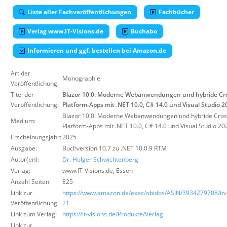
Über uns
Liste aller Fachveröffentlichungen
Fachbücher
Suche
Verlag www.IT-Visions.de
Buchabo
Informieren und ggf. bestellen bei Amazon.de
Art der
Monographie
Veröffentlichung:
Titel der
Blazor 10.0: Moderne Webanwendungen und hybride Cr
Veröffentlichung:
Platform-Apps mit .NET 10.0, C# 14.0 und Visual Studio 2
Blazor 10.0: Moderne Webanwendungen und hybride Cros
Medium:
Platform-Apps mit .NET 10.0, C# 14.0 und Visual Studio 20
Erscheinungsjahr:
2025
Ausgabe:
Buchversion 10.7 zu .NET 10.0.9 RTM
Autor(en):
Dr. Holger Schwichtenberg
Verlag:
www.IT-Visions.de
,
Essen
Anzahl Seiten:
825
Link zur
https://www.amazon.de/exec/obidos/ASIN/3934279708/itvi
Veröffentlichung:
21
Link zum Verlag:
https://it-visions.de/Produkte/Verlag
Link zur