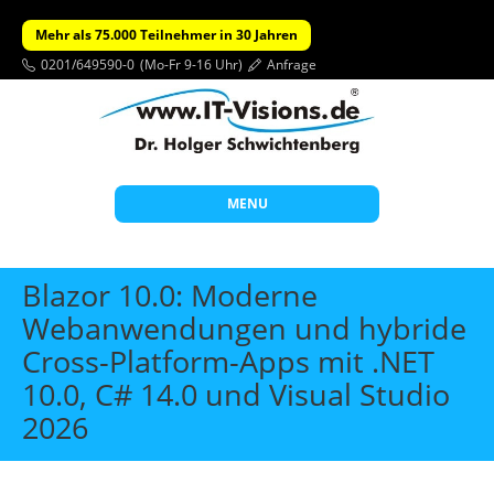
Mehr als 75.000 Teilnehmer in 30 Jahren
0201/649590-0
(Mo-Fr 9-16 Uhr)
Anfrage
MENU
Start
Blazor 10.0: Moderne
Themen
Webanwendungen und hybride
Cross-Platform-Apps mit .NET
Beratung
10.0, C# 14.0 und Visual Studio
Individuelle Schulungen
2026
Offene Seminare
Wissen