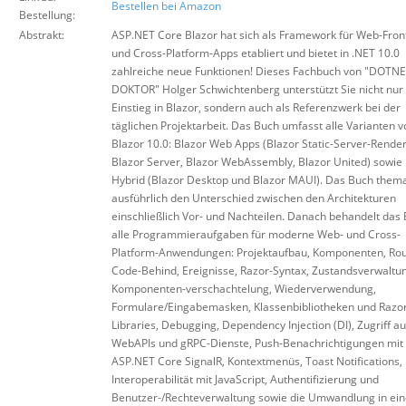
Bestellen bei Amazon
Bestellung:
Abstrakt:
ASP.NET Core Blazor hat sich als Framework für Web-Fro
und Cross-Platform-Apps etabliert und bietet in .NET 10.0
zahlreiche neue Funktionen! Dieses Fachbuch von "DOTNE
DOKTOR" Holger Schwichtenberg unterstützt Sie nicht nur
Einstieg in Blazor, sondern auch als Referenzwerk bei der
täglichen Projektarbeit. Das Buch umfasst alle Varianten v
Blazor 10.0: Blazor Web Apps (Blazor Static-Server-Render
Blazor Server, Blazor WebAssembly, Blazor United) sowie
Hybrid (Blazor Desktop und Blazor MAUI). Das Buch thema
ausführlich den Unterschied zwischen den Architekturen
einschließlich Vor- und Nachteilen. Danach behandelt das
alle Programmieraufgaben für moderne Web- und Cross-
Platform-Anwendungen: Projektaufbau, Komponenten, Rou
Code-Behind, Ereignisse, Razor-Syntax, Zustandsverwaltu
Komponenten-verschachtelung, Wiederverwendung,
Formulare/Eingabemasken, Klassenbibliotheken und Razor
Libraries, Debugging, Dependency Injection (DI), Zugriff au
WebAPIs und gRPC-Dienste, Push-Benachrichtigungen mit
ASP.NET Core SignalR, Kontextmenüs, Toast Notifications,
Interoperabilität mit JavaScript, Authentifizierung und
Benutzer-/Rechteverwaltung sowie die Umwandlung in ein