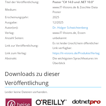
Titel der Veröffentlichung:
Poster "C# 14.0 und .NET 10.0"
Über uns
www.IT-Visions.de & Zoschke Data
Medium:
Suche
Poster
Erscheinungsjahr:
2025
Ausgabe:
12/2025
Autor(en):
Dr. Holger Schwichtenberg
Verlag:
www.IT-Visions.de
,
Essen
Anzahl Seiten:
unbekannt
Es ist leider (noch) kein öffentlicher
Link zur Veröffentlichung:
Link verfügbar.
Link zum Verlag:
https://it-visions.de/Produkte/Verlag
Abstrakt:
Die wichtigsten Sprachfeatures im
Überblick
Downloads zu dieser
Veröffentlichung
Leider keine Dateien vorhanden.