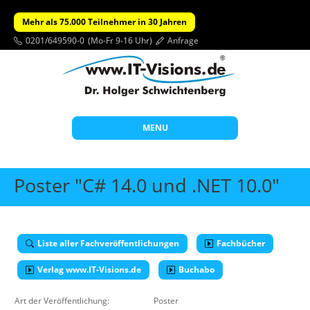
Mehr als 75.000 Teilnehmer in 30 Jahren
0201/649590-0
(Mo-Fr 9-16 Uhr)
Anfrage
MENU
Start
Poster "C# 14.0 und .NET 10.0"
Themen
Beratung
Liste aller Fachveröffentlichungen
Fachbücher
Individuelle Schulungen
Verlag www.IT-Visions.de
Offene Seminare
Buchabo
Wissen
Art der Veröffentlichung:
Poster