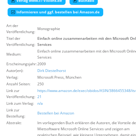
Verlag www.IT-Visions.de
Buchabo
Über uns
Informieren und ggf. bestellen bei Amazon.de
Suche
Art der
Monographie
Veröffentlichung:
Titel der
Einfach online zusammenarbeiten mit den Microsoft Onl
Veröffentlichung:
Services
Einfach online zusammenarbeiten mit den Microsoft Onlin
Medium:
Services
Erscheinungsjahr:
2009
Autor(en):
Dirk Diestelhorst
Verlag:
Microsoft Press
,
München
Anzahl Seiten:
250
Link zur
https://www.amazon.de/exec/obidos/ASIN/3866455348/itvi
Veröffentlichung:
21
Link zum Verlag:
n/a
Link zur
Bestellen bei Amazon
Bestellung:
Abstrakt:
Im vorliegenden Buch erklären die Autoren, die Vorteile de
Mietsoftware Microsoft Online Services und zeigen am
praktischen Beispiel, wie kleinere Unternehmen, damit ein