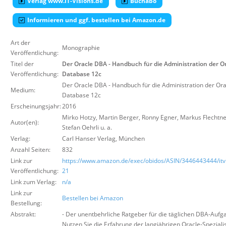
Verlag www.IT-Visions.de
Buchabo
Über uns
Informieren und ggf. bestellen bei Amazon.de
Suche
Art der
Monographie
Veröffentlichung:
Titel der
Der Oracle DBA - Handbuch für die Administration der O
Veröffentlichung:
Database 12c
Der Oracle DBA - Handbuch für die Administration der Ora
Medium:
Database 12c
Erscheinungsjahr:
2016
Mirko Hotzy, Martin Berger, Ronny Egner, Markus Flechtne
Autor(en):
Stefan Oehrli u. a.
Verlag:
Carl Hanser Verlag
,
München
Anzahl Seiten:
832
Link zur
https://www.amazon.de/exec/obidos/ASIN/3446443444/itvi
Veröffentlichung:
21
Link zum Verlag:
n/a
Link zur
Bestellen bei Amazon
Bestellung:
Abstrakt:
- Der unentbehrliche Ratgeber für die täglichen DBA-Aufg
Nutzen Sie die Erfahrung der langjährigen Oracle-Spezialis