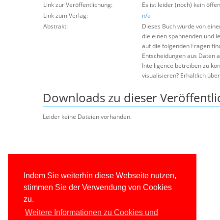
Link zur Veröffentlichung:
Es ist leider (noch) kein öffe
Link zum Verlag:
n/a
Abstrakt:
Dieses Buch wurde von einem
die einen spannenden und le
auf die folgenden Fragen fin
Entscheidungen aus Daten a
Intelligence betreiben zu k
visualisieren? Erhältlich üb
Downloads zu dieser Veröffentl
Leider keine Dateien vorhanden.
Indem Sie weiterhin diese Webseite nutzen,
stimmen Sie der Verwendung von Cookies
zu.
Weitere Informationen zu Cookies und