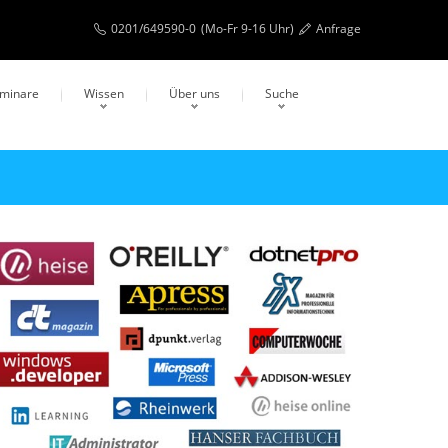
0201/649590-0
(Mo-Fr 9-16 Uhr)
Anfrage
eminare
Wissen
Über uns
Suche