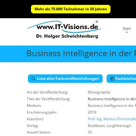
Mehr als 75.000 Teilnehmer in 30 Jahren
Start
Business Intelligence in der 
Liste aller Fachveröffentlichungen
Fachbüche
Art der Veröffentlichung:
Monographie
Titel der Veröffentlichung:
Business Intelligence in der
Medium:
Business Intelligence in der 
Erscheinungsjahr:
2019
Autor(en):
Prof. Ing. Markus Ehrenmüll
Verlag:
Bookboon
,
Loughborough
Anzahl Seiten:
55