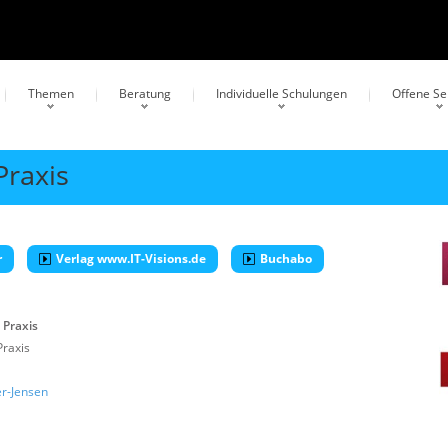
Themen
Beratung
Individuelle Schulungen
Offene S
Praxis
r
Verlag www.IT-Visions.de
Buchabo
 Praxis
Praxis
er-Jensen