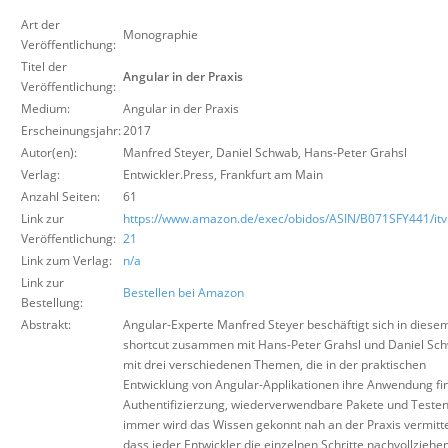
Über uns
Art der
Monographie
Veröffentlichung:
Suche
Titel der
Angular in der Praxis
Veröffentlichung:
Medium:
Angular in der Praxis
Erscheinungsjahr:
2017
Autor(en):
Manfred Steyer, Daniel Schwab, Hans-Peter Grahsl
Verlag:
Entwickler.Press
,
Frankfurt am Main
Anzahl Seiten:
61
Link zur
https://www.amazon.de/exec/obidos/ASIN/B071SFY441/itvi
Veröffentlichung:
21
Link zum Verlag:
n/a
Link zur
Bestellen bei Amazon
Bestellung:
Abstrakt:
Angular-Experte Manfred Steyer beschäftigt sich in diese
shortcut zusammen mit Hans-Peter Grahsl und Daniel Sc
mit drei verschiedenen Themen, die in der praktischen
Entwicklung von Angular-Applikationen ihre Anwendung fi
Authentifizierzung, wiederverwendbare Pakete und Testen
immer wird das Wissen gekonnt nah an der Praxis vermitte
dass jeder Entwickler die einzelnen Schritte nachvollziehe