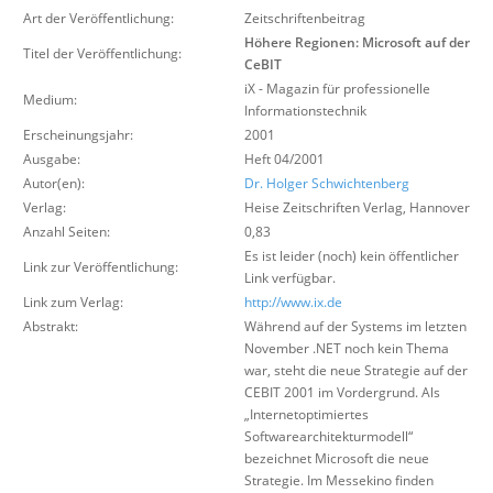
Über uns
Art der Veröffentlichung:
Zeitschriftenbeitrag
Höhere Regionen: Microsoft auf der
Titel der Veröffentlichung:
Suche
CeBIT
iX - Magazin für professionelle
Medium:
Informationstechnik
Erscheinungsjahr:
2001
Ausgabe:
Heft 04/2001
Autor(en):
Dr. Holger Schwichtenberg
Verlag:
Heise Zeitschriften Verlag
,
Hannover
Anzahl Seiten:
0,83
Es ist leider (noch) kein öffentlicher
Link zur Veröffentlichung:
Link verfügbar.
Link zum Verlag:
http://www.ix.de
Abstrakt:
Während auf der Systems im letzten
November .NET noch kein Thema
war, steht die neue Strategie auf der
CEBIT 2001 im Vordergrund. Als
„Internetoptimiertes
Softwarearchitekturmodell“
bezeichnet Microsoft die neue
Strategie. Im Messekino finden