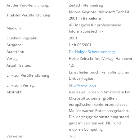
Über uns
Art der Veröffentlichung:
Zeitschriftenbeitrag
Mobile Keynote: Microsoft TechEd
Titel der Veröffentlichung:
Suche
2001 in Barcelona
iX - Magazin für professionelle
Medium:
Informationstechnik
Erscheinungsjahr:
2001
Ausgabe:
Heft 09/2001
Autor(en):
Dr. Holger Schwichtenberg
Verlag:
Heise Zeitschriften Verlag
,
Hannover
Anzahl Seiten:
1,5
Es ist leider (noch) kein öffentlicher
Link zur Veröffentlichung:
Link verfügbar.
Link zum Verlag:
http://www.ix.de
Abstrakt:
Nach zwei Jahren in Amsterdam hat
Microsoft zu seiner größten
europäischen Konferenzen dieses
Mal ins warme Barcelona geladen.
Die viertägige Veranstaltung stand
ganz im Zeichen von .NET und
mobilen Computing.
Verweise:
.NET